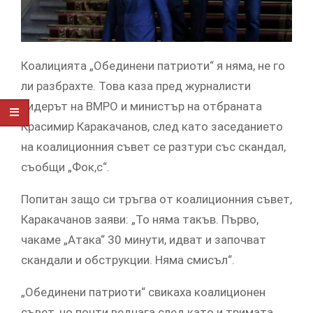
Коалицията „Обединени патриоти“ я няма, не го
ли разбрахте. Това каза пред журналисти
лидерът на ВМРО и министър на отбраната
Красимир Каракачанов, след като заседанието
на коалиционния съвет се разтури със скандал,
съобщи „Фок,с“.
Попитан защо си тръгва от коалиционния съвет,
Каракачанов заяви: „То няма такъв. Първо,
чакаме „Атака“ 30 минути, идват и започват
скандали и обструкции. Няма смисъл“.
„Обединени патриоти“ свикаха коалиционен
съвет, но почти веднага след като и тримата