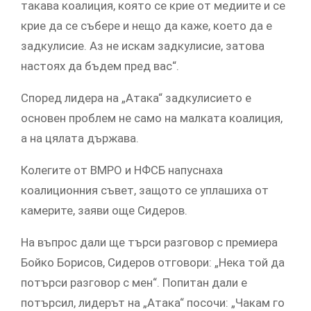
такава коалиция, която се крие от медиите и се
крие да се събере и нещо да каже, което да е
задкулисие. Аз не искам задкулисие, затова
настоях да бъдем пред вас“.
Според лидера на „Атака“ задкулисието е
основен проблем не само на малката коалиция,
а на цялата държава.
Колегите от ВМРО и НФСБ напуснаха
коалиционния съвет, защото се уплашиха от
камерите, заяви още Сидеров.
На въпрос дали ще търси разговор с премиера
Бойко Борисов, Сидеров отговори: „Нека той да
потърси разговор с мен“. Попитан дали е
потърсил, лидерът на „Атака“ посочи: „Чакам го