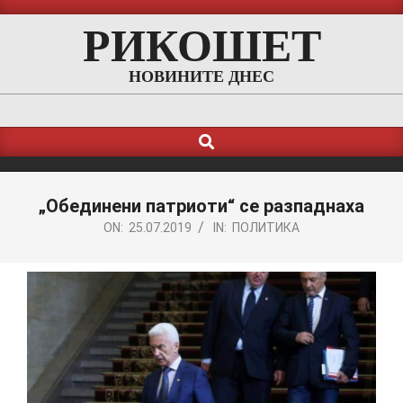
Skip
РИКОШЕТ
to
content
НОВИНИТЕ ДНЕС
Search
Primary
Navigation
Menu
„Обединени патриоти“ се разпаднаха
ON:
25.07.2019
IN:
ПОЛИТИКА