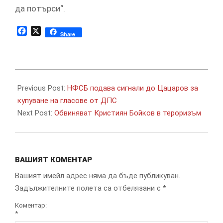
да потърси“.
Facebook
X
Share
2019-
07-
Previous Post:
НФСБ подава сигнали до Цацаров за
25
купуване на гласове от ДПС
Next Post:
Обвиняват Кристиян Бойков в тероризъм
ВАШИЯТ КОМЕНТАР
Вашият имейл адрес няма да бъде публикуван.
Задължителните полета са отбелязани с
*
Коментар:
*