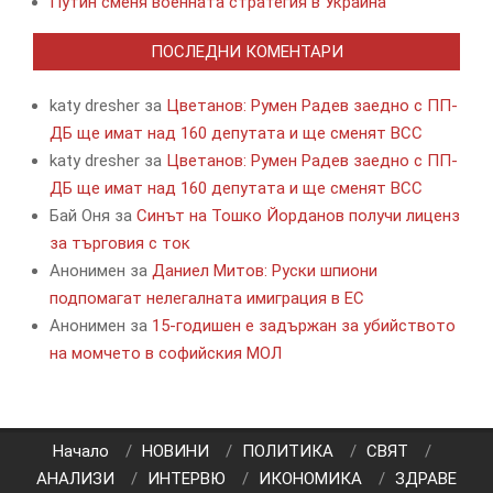
Путин сменя военната стратегия в Украйна
ПОСЛЕДНИ КОМЕНТАРИ
katy dresher
за
Цветанов: Румен Радев заедно с ПП-
ДБ ще имат над 160 депутата и ще сменят ВСС
katy dresher
за
Цветанов: Румен Радев заедно с ПП-
ДБ ще имат над 160 депутата и ще сменят ВСС
Бай Оня
за
Синът на Тошко Йорданов получи лиценз
за търговия с ток
Анонимен
за
Даниел Митов: Руски шпиони
подпомагат нелегалната имиграция в ЕС
Анонимен
за
15-годишен е задържан за убийството
на момчето в софийския МОЛ
Начало
НОВИНИ
ПОЛИТИКА
СВЯТ
АНАЛИЗИ
ИНТЕРВЮ
ИКОНОМИКА
ЗДРАВЕ