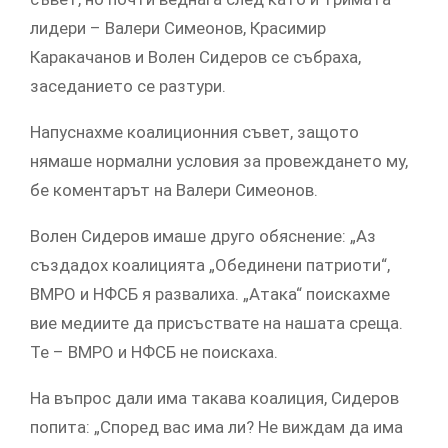
лидери – Валери Симеонов, Красимир
Каракачанов и Волен Сидеров се събраха,
заседанието се разтури.
Напуснахме коалиционния съвет, защото
нямаше нормални условия за провеждането му,
бе коментарът на Валери Симеонов.
Волен Сидеров имаше друго обяснение: „Аз
създадох коалицията „Обединени патриоти“,
ВМРО и НФСБ я развалиха. „Атака“ поискахме
вие медиите да присъствате на нашата среща.
Те – ВМРО и НФСБ не поискаха.
На въпрос дали има такава коалиция, Сидеров
попита: „Според вас има ли? Не виждам да има