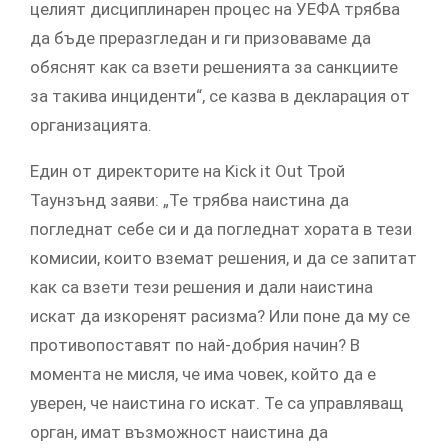
целият дисциплинарен процес на УЕФА трябва
да бъде преразгледан и ги призоваваме да
обяснят как са взети решенията за санкциите
за такива инциденти“, се казва в декларация от
организацията.
Един от директорите на Kick it Out Трой
Таунзънд заяви: „Те трябва наистина да
погледнат себе си и да погледнат хората в тези
комисии, които вземат решения, и да се запитат
как са взети тези решения и дали наистина
искат да изкоренят расизма? Или поне да му се
противопоставят по най-добрия начин? В
момента не мисля, че има човек, който да е
уверен, че наистина го искат. Те са управляващ
орган, имат възможност наистина да