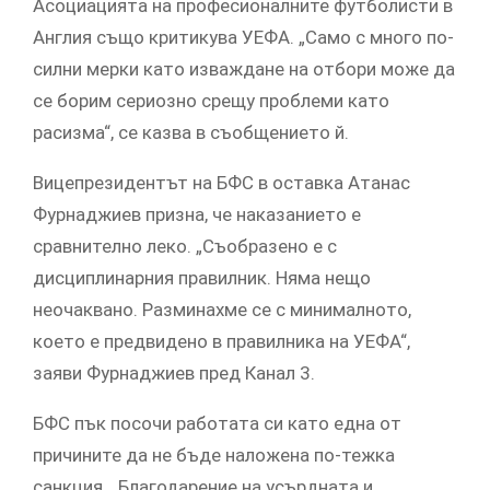
Асоциацията на професионалните футболисти в
Англия също критикува УЕФА. „Само с много по-
силни мерки като изваждане на отбори може да
се борим сериозно срещу проблеми като
расизма“, се казва в съобщението й.
Вицепрезидентът на БФС в оставка Атанас
Фурнаджиев призна, че наказанието е
сравнително леко. „Съобразено е с
дисциплинарния правилник. Няма нещо
неочаквано. Разминахме се с минималното,
което е предвидено в правилника на УЕФА“,
заяви Фурнаджиев пред Канал 3.
БФС пък посочи работата си като една от
причините да не бъде наложена по-тежка
санкция. „Благодарение на усърдната и