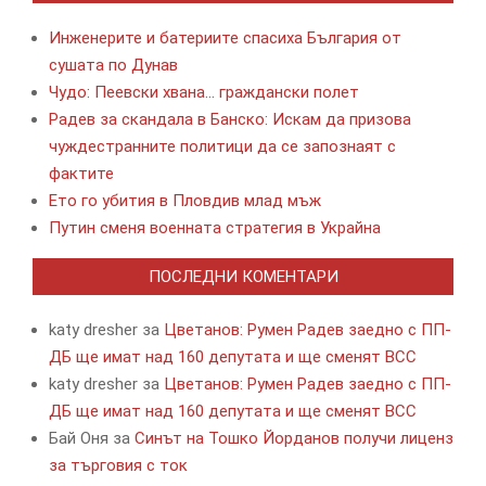
Инженерите и батериите спасиха България от
сушата по Дунав
Чудо: Пеевски хвана… граждански полет
Радев за скандала в Банско: Искам да призова
чуждестранните политици да се запознаят с
фактите
Ето го убития в Пловдив млад мъж
Путин сменя военната стратегия в Украйна
ПОСЛЕДНИ КОМЕНТАРИ
katy dresher
за
Цветанов: Румен Радев заедно с ПП-
ДБ ще имат над 160 депутата и ще сменят ВСС
katy dresher
за
Цветанов: Румен Радев заедно с ПП-
ДБ ще имат над 160 депутата и ще сменят ВСС
Бай Оня
за
Синът на Тошко Йорданов получи лиценз
за търговия с ток