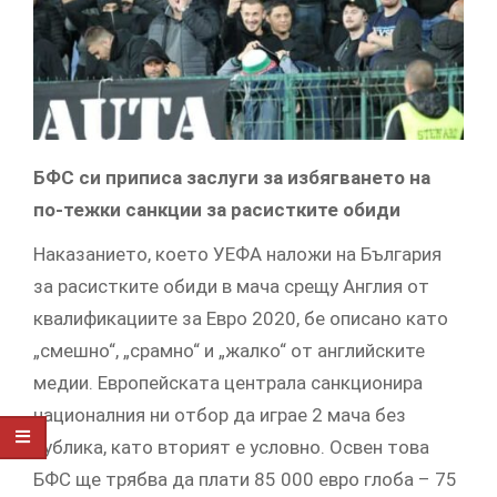
БФС си приписа заслуги за избягването на
по-тежки санкции за расистките обиди
Наказанието, което УЕФА наложи на България
за расистките обиди в мача срещу Англия от
квалификациите за Евро 2020, бе описано като
„смешно“, „срамно“ и „жалко“ от английските
медии. Европейската централа санкционира
националния ни отбор да играе 2 мача без
публика, като вторият е условно. Освен това
БФС ще трябва да плати 85 000 евро глоба – 75