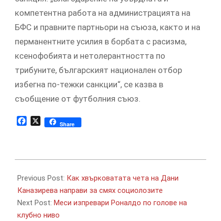
компетентна работа на администрацията на
БФС и правните партньори на съюза, както и на
перманентните усилия в борбата с расизма,
ксенофобията и нетолерантността по
трибуните, българският национален отбор
избегна по-тежки санкции“, се казва в
съобщение от футболния съюз.
Facebook
X
Share
2019-
10-
Previous Post:
Как хвърковатата чета на Дани
31
Каназирева направи за смях социолозите
Next Post:
Меси изпревари Роналдо по голове на
клубно ниво