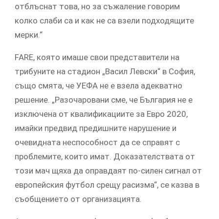
отблъснат това, но за съжаление говорим
колко слаби са и как не са взели подходящите
мерки.“
FARE, която имаше свои представители на
трибуните на стадион „Васил Левски“ в София,
също смята, че УЕФА не е взела адекватно
решение. „Разочаровани сме, че България не е
изключена от квалификациите за Евро 2020,
имайки предвид предишните нарушение и
очевидната неспособност да се справят с
проблемите, които имат. Доказателствата от
този мач щяха да оправдаят по-силен сигнал от
европейския футбол срещу расизма“, се казва в
съобщението от организацията.