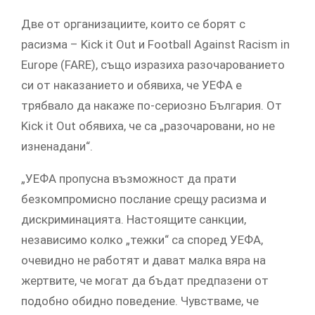
Две от организациите, които се борят с
расизма – Kick it Out и Football Against Racism in
Europe (FARE), също изразиха разочарованието
си от наказанието и обявиха, че УЕФА е
трябвало да накаже по-сериозно България. От
Kick it Out обявиха, че са „разочаровани, но не
изненадани“.
„УЕФА пропусна възможност да прати
безкомпромисно послание срещу расизма и
дискриминацията. Настоящите санкции,
независимо колко „тежки“ са според УЕФА,
очевидно не работят и дават малка вяра на
жертвите, че могат да бъдат предпазени от
подобно обидно поведение. Чувстваме, че