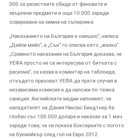
000 за расистките обиди от феновете и
хвърлени предмети и още 10 000 заради
освиркване на химна на съперника.
„Наказанието на България е смешно“, написа
„Дейли мейл“, а „Сън“ го описва като „жалко“.
„Срамното наказание на България доказва, че
УЕФА просто не се интересува от битката с
расизма“, се казва в коментар на таблоида,
откъдето призоват УЕФА да прати случая в
независима комисия и да наложи по-тежка
санкция. Английските медии напомнят, че
нападателят на Дания Никлас Бендтнер бе
глобен със 100 000 долара и наказан за 1 мач
заради това, че си показа боксерките с логото
на букмейкър след гол на Евро 2012.