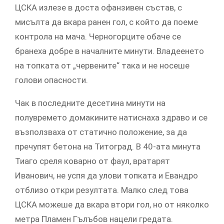
ЦСКА излезе в доста офанзивен състав, с
мисълта да вкара ранен гол, с който да поеме
контрола на мача. Черногорците обаче се
бранеха добре в началните минути. Владеенето
на топката от „червените“ така и не носеше
голови опасности.
Чак в последните десетина минути на
полувремето домакините натиснаха здраво и се
възползваха от статично положение, за да
пречупят бетона на Титоград. В 40-ата минута
Тиаго среля коварно от фаул, вратарят
Иванович, не успя да улови топката и Евандро
отблизо откри резултата. Малко след това
ЦСКА можеше да вкара втори гол, но от няколко
метра Пламен Гълъбов нацели гредата.