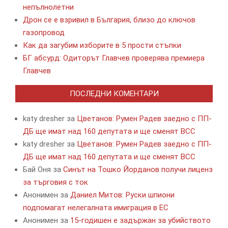
непълнолетни
Дрон се е взривил в България, близо до ключов
газопровод
Как да загубим изборите в 5 прости стъпки
БГ абсурд: Одиторът Главчев проверява премиера
Главчев
ПОСЛЕДНИ КОМЕНТАРИ
katy dresher
за
Цветанов: Румен Радев заедно с ПП-
ДБ ще имат над 160 депутата и ще сменят ВСС
katy dresher
за
Цветанов: Румен Радев заедно с ПП-
ДБ ще имат над 160 депутата и ще сменят ВСС
Бай Оня
за
Синът на Тошко Йорданов получи лиценз
за търговия с ток
Анонимен
за
Даниел Митов: Руски шпиони
подпомагат нелегалната имиграция в ЕС
Анонимен
за
15-годишен е задържан за убийството