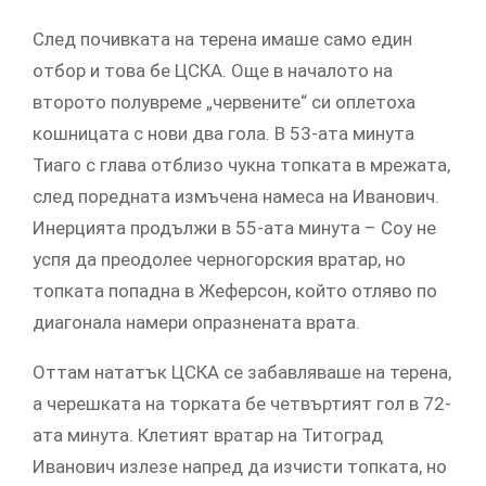
След почивката на терена имаше само един
отбор и това бе ЦСКА. Още в началото на
второто полувреме „червените“ си оплетоха
кошницата с нови два гола. В 53-ата минута
Тиаго с глава отблизо чукна топката в мрежата,
след поредната измъчена намеса на Иванович.
Инерцията продължи в 55-ата минута – Соу не
успя да преодолее черногорския вратар, но
топката попадна в Жеферсон, който отляво по
диагонала намери опразнената врата.
Оттам нататък ЦСКА се забавляваше на терена,
а черешката на торката бе четвъртият гол в 72-
ата минута. Клетият вратар на Титоград
Иванович излезе напред да изчисти топката, но