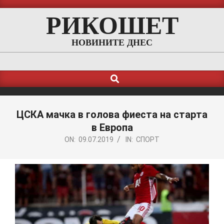
Skip
РИКОШЕТ
to
content
НОВИНИТЕ ДНЕС
Search
Primary
Navigation
Menu
ЦСКА мачка в голова фиеста на старта
в Европа
ON:
09.07.2019
IN:
СПОРТ