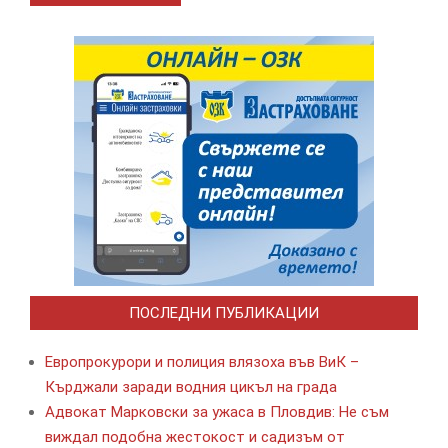
ПОСЛЕДНИ ПУБЛИКАЦИИ
Европрокурори и полиция влязоха във ВиК –
Кърджали заради водния цикъл на града
Адвокат Марковски за ужаса в Пловдив: Не съм
виждал подобна жестокост и садизъм от