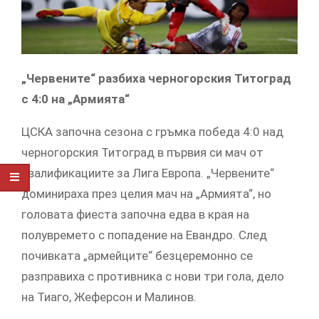
„Червените“ разбиха черногорския Титоград
с 4:0 на „Армията“
ЦСКА започна сезона с гръмка победа 4:0 над
черногорския Титоград в първия си мач от
квалификациите за Лига Европа. „Червените“
доминираха през целия мач на „Армията“, но
головата фиеста започна едва в края на
полувремето с попадение на Евандро. След
почивката „армейците“ безцеремонно се
разправиха с противника с нови три гола, дело
на Тиаго, Жеферсон и Малинов.