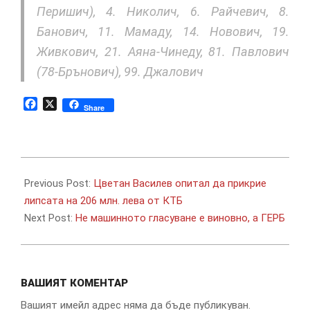
Перишич), 4. Николич, 6. Райчевич, 8.
Банович, 11. Мамаду, 14. Новович, 19.
Живкович, 21. Аяна-Чинеду, 81. Павлович
(78-Брънович), 99. Джалович
Facebook
X
Share
2019-
07-
Previous Post:
Цветан Василев опитал да прикрие
09
липсата на 206 млн. лева от КТБ
Next Post:
Не машинното гласуване е виновно, а ГЕРБ
ВАШИЯТ КОМЕНТАР
Вашият имейл адрес няма да бъде публикуван.