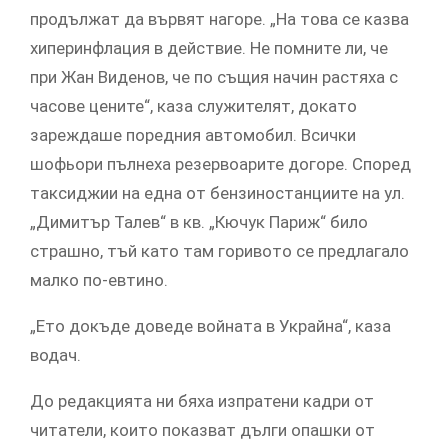
продължат да вървят нагоре. „На това се казва
хиперинфлация в действие. Не помните ли, че
при Жан Виденов, че по същия начин растяха с
часове цените“, каза служителят, докато
зареждаше поредния автомобил. Всички
шофьори пълнеха резервоарите догоре. Според
таксиджии на една от бензиностанциите на ул.
„Димитър Талев“ в кв. „Кючук Париж“ било
страшно, тъй като там горивото се предлагало
малко по-евтино.
„Ето докъде доведе войната в Украйна“, каза
водач.
До редакцията ни бяха изпратени кадри от
читатели, които показват дълги опашки от