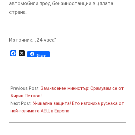
автомобили пред бензиностанции в цялата
страна.
Източник: „24 часа“
Facebook
X
Share
2022-
03-
Previous Post:
Зам.-военен министър: Срамувам се от
02
Кирил Петков!
Next Post:
Уникална защита! Ето изгониха руснака от
най-голямата АЕЦ в Европа