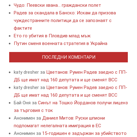
Чудо: Пеевски хвана… граждански полет
Радев за скандала в Банско: Искам да призова
чуждестранните политици да се запознаят с
фактите
Ето го убития в Пловдив млад мъж
Путин сменя военната стратегия в Украйна
ПОСЛЕДНИ КОМЕНТАРИ
katy dresher
за
Цветанов: Румен Радев заедно с ПП-
ДБ ще имат над 160 депутата и ще сменят ВСС
katy dresher
за
Цветанов: Румен Радев заедно с ПП-
ДБ ще имат над 160 депутата и ще сменят ВСС
Бай Оня
за
Синът на Тошко Йорданов получи лиценз
за търговия с ток
Анонимен
за
Даниел Митов: Руски шпиони
подпомагат нелегалната имиграция в ЕС
Анонимен
за
15-годишен е задържан за убийството