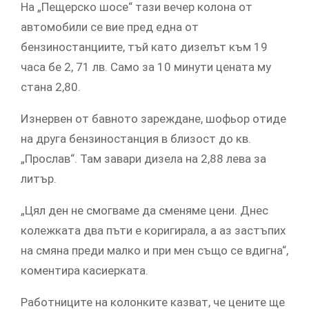
На „Пещерско шосе“ тази вечер колона от
автомобили се вие пред една от
бензиностанциите, тъй като дизелът към 19
часа бе 2, 71 лв. Само за 10 минути цената му
стана 2,80.
Изнервен от бавното зареждане, шофьор отиде
на друга бензиностанция в близост до кв.
„Прослав“. Там завари дизела на 2,88 лева за
литър.
„Цял ден не смогваме да сменяме цени. Днес
колежката два пъти е коригирала, а аз застъпих
на смяна преди малко и при мен също се вдигна“,
коментира касиерката.
Работниците на колонките казват, че цените ще