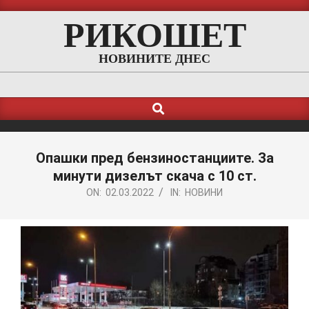
Skip
РИКОШЕТ
to
content
НОВИНИТЕ ДНЕС
Search
Primary
Navigation
Menu
Опашки пред бензиностанциите. За
минути дизелът скача с 10 ст.
ON:
02.03.2022
IN:
НОВИНИ