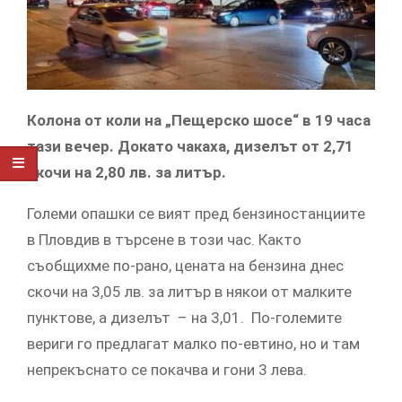
Колона от коли на „Пещерско шосе“ в 19 часа
тази вечер. Докато чакаха, дизелът от 2,71
скочи на 2,80 лв. за литър.
Големи опашки се вият пред бензиностанциите
в Пловдив в търсене в този час. Както
съобщихме по-рано, цената на бензина днес
скочи на 3,05 лв. за литър в някои от малките
пунктове, а дизелът – на 3,01. По-големите
вериги го предлагат малко по-евтино, но и там
непрекъснато се покачва и гони 3 лева.