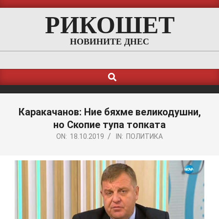
Skip
РИКОШЕТ
to
content
НОВИНИТЕ ДНЕС
Search
Primary
Navigation
Menu
Каракачанов: Ние бяхме великодушни,
но Скопие тупа топката
ON:
18.10.2019
IN:
ПОЛИТИКА