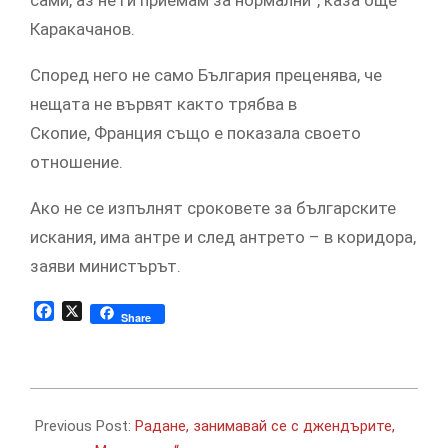
сами, аз не ги приемам за нормални“, каза още
Каракачанов.
Според него не само България преценява, че
нещата не вървят както трябва в
Скопие, Франция също е показала своето
отношение.
Ако не се изпълнят сроковете за българските
искания, има антре и след антрето – в коридорa,
заяви министърът.
Facebook
X
Share
2019-
10-
Previous Post:
Радане, занимавай се с джендърите,