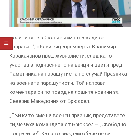
Политиците в Скопие имат шанс да се
поправят“, обяви вицепремиерът Красимир
Каракачанов пред журналисти, след като
участва в поднасянето на венци и цветя пред
Паметника на парашутиста по случай Празника
на военните парашутисти. Той направи
коментара си по повод на лошите новини за
Северна Македония от Брюксел.
„Тъй като сме на военен празник, представете
си, че чуха командата от Брюксел – „Свободно!
Поправи се“. Като го виждам обаче не са