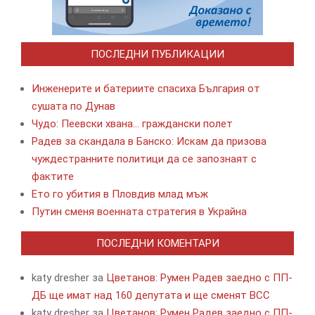
ПОСЛЕДНИ ПУБЛИКАЦИИ
Инженерите и батериите спасиха България от
сушата по Дунав
Чудо: Пеевски хвана… граждански полет
Радев за скандала в Банско: Искам да призова
чуждестранните политици да се запознаят с
фактите
Ето го убития в Пловдив млад мъж
Путин сменя военната стратегия в Украйна
ПОСЛЕДНИ КОМЕНТАРИ
katy dresher
за
Цветанов: Румен Радев заедно с ПП-
ДБ ще имат над 160 депутата и ще сменят ВСС
katy dresher
за
Цветанов: Румен Радев заедно с ПП-