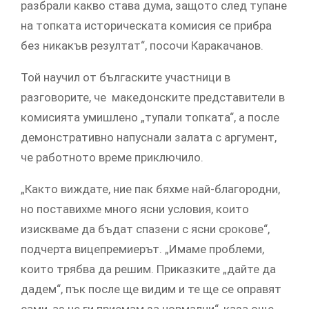
разбрали какво става дума, защото след тупане
на топката историческата комисия се прибра
без никакъв резултат“, посочи Каракачанов.
Той научил от бългаските участници в
разговорите, че македонските представители в
комисията умишлено „тупали топката“, а после
демонстративно напуснали залата с аргумент,
че работното време приключило.
„Както виждате, ние пак бяхме най-благородни,
но поставихме много ясни условия, които
изискваме да бъдат спазени с ясни срокове“,
подчерта вицепремиерът. „Имаме проблеми,
които трябва да решим. Приказките „дайте да
дадем“, пък после ще видим и те ще се оправят