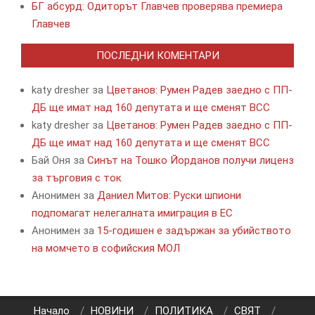
БГ абсурд: Одиторът Главчев проверява премиера
Главчев
ПОСЛЕДНИ КОМЕНТАРИ
katy dresher
за
Цветанов: Румен Радев заедно с ПП-
ДБ ще имат над 160 депутата и ще сменят ВСС
katy dresher
за
Цветанов: Румен Радев заедно с ПП-
ДБ ще имат над 160 депутата и ще сменят ВСС
Бай Оня
за
Синът на Тошко Йорданов получи лиценз
за търговия с ток
Анонимен
за
Даниел Митов: Руски шпиони
подпомагат нелегалната имиграция в ЕС
Анонимен
за
15-годишен е задържан за убийството
на момчето в софийския МОЛ
Начало
НОВИНИ
ПОЛИТИКА
СВЯТ