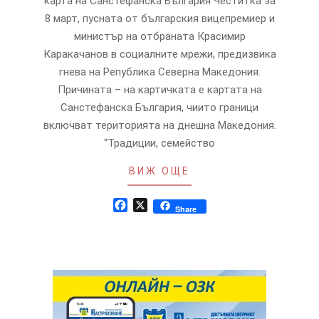
карта на Санстефанска България Честитка за
8 март, пусната от българския вицепремиер и
министър на отбраната Красимир
Каракачанов в социалните мрежи, предизвика
гнева на Република Северна Македония.
Причината – на картичката е картата на
Санстефанска България, чиито граници
включват територията на днешна Македония.
“Традиции, семейство
ВИЖ ОЩЕ
Facebook
X
Share