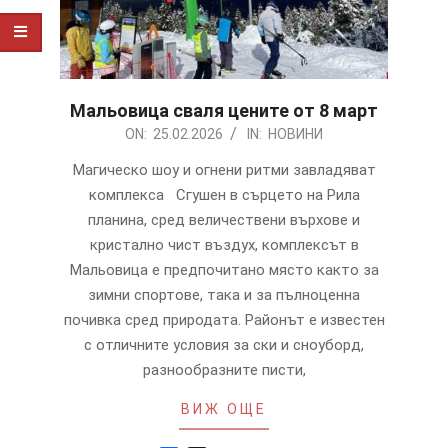
Мальовица сваля цените от 8 март
2026-
ON:
25.02.2026
IN:
НОВИНИ
02-
Магическо шоу и огнени ритми завладяват
25
комплекса Сгушен в сърцето на Рила
планина, сред величествени върхове и
кристално чист въздух, комплексът в
Мальовица е предпочитано място както за
зимни спортове, така и за пълноценна
почивка сред природата. Районът е известен
с отличните условия за ски и сноуборд,
разнообразните писти,
ВИЖ ОЩЕ