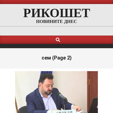
Skip
РИКОШЕТ
to
content
НОВИНИТЕ ДНЕС
Search
Primary
Navigation
Menu
сем
(Page 2)