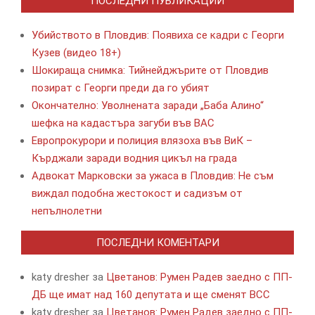
ПОСЛЕДНИ ПУБЛИКАЦИИ
Убийството в Пловдив: Появиха се кадри с Георги
Кузев (видео 18+)
Шокираща снимка: Тийнейджърите от Пловдив
позират с Георги преди да го убият
Окончателно: Уволнената заради „Баба Алино“
шефка на кадастъра загуби във ВАС
Европрокурори и полиция влязоха във ВиК –
Кърджали заради водния цикъл на града
Адвокат Марковски за ужаса в Пловдив: Не съм
виждал подобна жестокост и садизъм от
непълнолетни
ПОСЛЕДНИ КОМЕНТАРИ
katy dresher
за
Цветанов: Румен Радев заедно с ПП-
ДБ ще имат над 160 депутата и ще сменят ВСС
katy dresher
за
Цветанов: Румен Радев заедно с ПП-