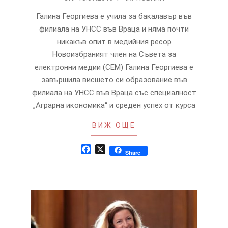
07-
Галина Георгиева е учила за бакалавър във
18
филиала на УНСС във Враца и няма почти
никакъв опит в медийния ресор
Новоизбраният член на Съвета за
електронни медии (СЕМ) Галина Георгиева е
завършила висшето си образование във
филиала на УНСС във Враца със специалност
„Аграрна икономика“ и среден успех от курса
ВИЖ ОЩЕ
Facebook
X
Share