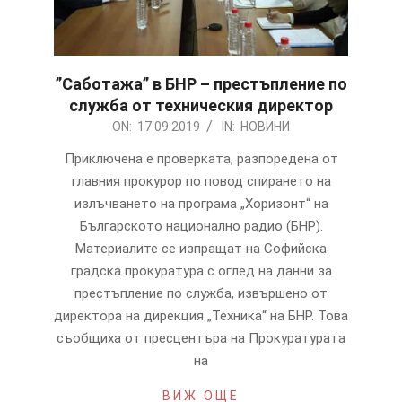
”Саботажа” в БНР – престъпление по
служба от техническия директор
2019-
ON:
17.09.2019
IN:
НОВИНИ
09-
Приключена е проверката, разпоредена от
17
главния прокурор по повод спирането на
излъчването на програма „Хоризонт“ на
Българското национално радио (БНР).
Материалите се изпращат на Софийска
градска прокуратура с оглед на данни за
престъпление по служба, извършено от
директора на дирекция „Техника“ на БНР. Това
съобщиха от пресцентъра на Прокуратурата
на
ВИЖ ОЩЕ