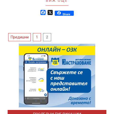
ВИЖ ОЩЕ
Facebook
X
Share
Разделяне
Предишни
1
2
на
публикациите
на
страници