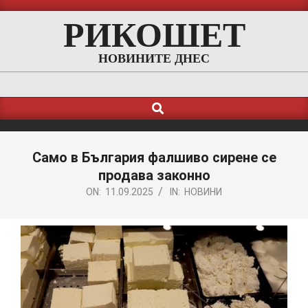
Skip
РИКОШЕТ
to
content
НОВИНИТЕ ДНЕС
Search
Primary
Navigation
Menu
Само в България фалшиво сирене се
продава законно
ON:
11.09.2025
IN:
НОВИНИ