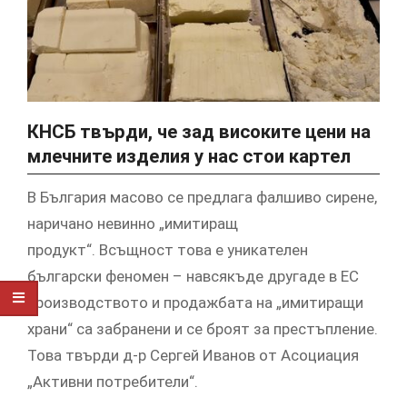
КНСБ твърди, че зад високите цени на
млечните изделия у нас стои картел
В България масово се предлага фалшиво сирене,
наричано невинно „имитиращ
продукт“. Всъщност това е уникателен
български феномен – навсякъде другаде в ЕС
производството и продажбата на „имитиращи
храни“ са забранени и се броят за престъпление.
Това твърди д-р Сергей Иванов от Асоциация
„Активни потребители“.