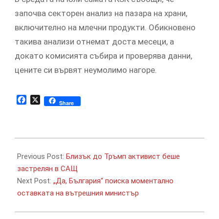
започва секторен анализ на пазара на храни,
включително на млечни продукти. Обикновено
такива анализи отнемат доста месеци, а
докато комисията събира и проверява данни,
цените си вървят неумолимо нагоре.
Facebook
X
Share
2025-
09-
Previous Post:
Близък до Тръмп активист беше
11
застрелян в САЩ
Next Post:
„Да, България“ поиска моментално
оставката на вътрешния министър