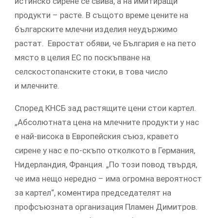
истинско сирене се свива, а на имитиращи
продукти – расте. В същото време цените на
българските млечни изделия неудържимо
растат. Евростат обяви, че България е на пето
място в целия ЕС по поскъпване на
селскостопанските стоки, в това число
и млечните.
Според КНСБ зад растящите цени стои картел.
„Абсолютната цена на млечните продукти у нас
е най-висока в Европейския съюз, кравето
сирене у нас е по-скъпо отколкото в Германия,
Нидерландия, Франция. „По този повод твърдя,
че има нещо нередно – има огромна вероятност
за картел“, коментира председателят на
профсъюзната организация Пламен Димитров.