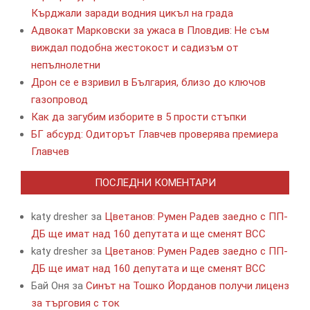
Кърджали заради водния цикъл на града
Адвокат Марковски за ужаса в Пловдив: Не съм
виждал подобна жестокост и садизъм от
непълнолетни
Дрон се е взривил в България, близо до ключов
газопровод
Как да загубим изборите в 5 прости стъпки
БГ абсурд: Одиторът Главчев проверява премиера
Главчев
ПОСЛЕДНИ КОМЕНТАРИ
katy dresher
за
Цветанов: Румен Радев заедно с ПП-
ДБ ще имат над 160 депутата и ще сменят ВСС
katy dresher
за
Цветанов: Румен Радев заедно с ПП-
ДБ ще имат над 160 депутата и ще сменят ВСС
Бай Оня
за
Синът на Тошко Йорданов получи лиценз
за търговия с ток