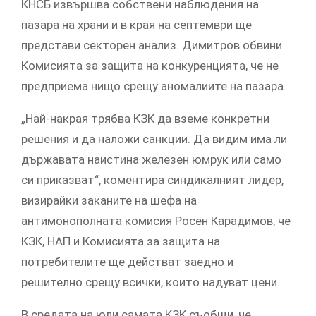
КНСБ извършва собствени наблюдения на
пазара на храни и в края на септември ще
представи секторен анализ. Димитров обвини
Комисията за защита на конкуренцията, че не
предприема нищо срещу аномалиите на пазара.
„Най-накрая трябва КЗК да вземе конкретни
решения и да наложи санкции. Да видим има ли
държавата наистина железен юмрук или само
си приказват“, коментира синдикалният лидер,
визирайки заканите на шефа на
антимонополната комисия Росен Карадимов, че
КЗК, НАП и Комисията за защита на
потребителите ще действат заедно и
решително срещу всички, които надуват цени.
В средата на юли самата КЗК съобщи, че