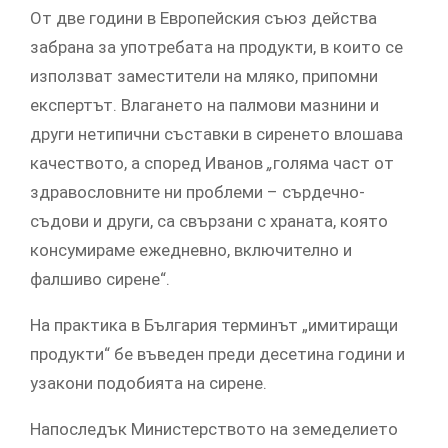
От две години в Европейския съюз действа
забрана за употребата на продукти, в които се
използват заместители на мляко, припомни
експертът. Влагането на палмови мазнини и
други нетипични съставки в сиренето влошава
качеството, а според Иванов
„
голяма част от
здравословните ни проблеми – сърдечно-
съдови и други, са свързани с храната, която
консумираме ежедневно, включително и
фалшиво сирене“.
На практика в България терминът „имитиращи
продукти“ бе въведен преди десетина години и
узакони подобията на сирене.
Напоследък Министерството на земеделието