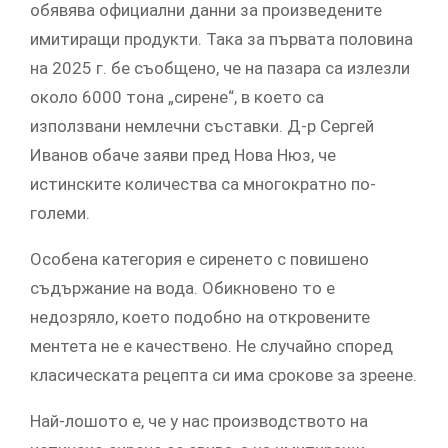
обявява официални данни за произведените
имитиращи продукти. Така за първата половина
на 2025 г. бе съобщено, че на пазара са излезли
около 6000 тона „сирене“, в което са
използвани немлечни съставки. Д-р Сергей
Иванов обаче заяви пред Нова Нюз, че
истинските количества са многократно по-
големи.
Особена категория е сиренето с повишено
съдържание на вода. Обикновено то е
недозряло, което подобно на откровените
ментета не е качествено. Не случайно според
класическата рецепта си има срокове за зреене.
Най-лошото е, че у нас производството на