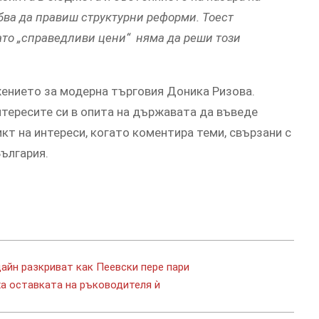
ябва да правиш структурни реформи. Тоест
то „справедливи цени“ няма да реши този
ението за модерна търговия Доника Ризова.
тересите си в опита на държавата да въведе
кт на интереси, когато коментира теми, свързани с
България.
айн разкриват как Пеевски пере пари
ха оставката на ръководителя ѝ