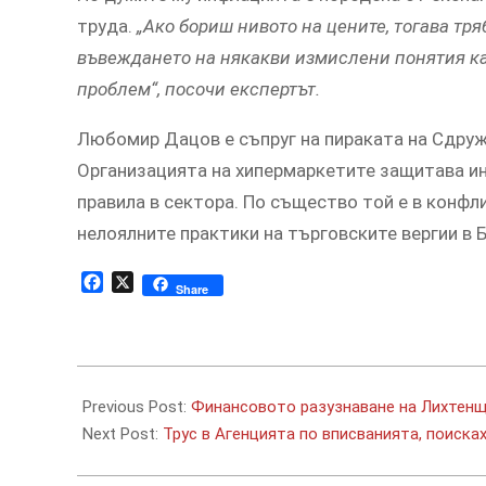
труда.
„Ако бориш нивото на цените, тогава тр
въвеждането на някакви измислени понятия ка
проблем“, посочи експертът.
Любомир Дацов е съпруг на пираката на Сдруж
Организацията на хипермаркетите защитава ин
правила в сектора. По същество той е в конфли
нелоялните практики на търговските вергии в 
Facebook
X
Share
2026-
05-
Previous Post:
Финансовото разузнаване на Лихтенщ
20
Next Post:
Трус в Агенцията по вписванията, поиска