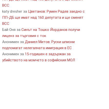
ВСС
katy dresher
за
Цветанов: Румен Радев заедно с
ПП-ДБ ще имат над 160 депутата и ще сменят
ВСС
Бай Оня
за
Синът на Тошко Йорданов получи
лиценз за търговия с ток
Анонимен
за
Даниел Митов: Руски шпиони
подпомагат нелегалната имиграция в ЕС
Анонимен
за
15-годишен е задържан за
убийството на момчето в софийския МОЛ