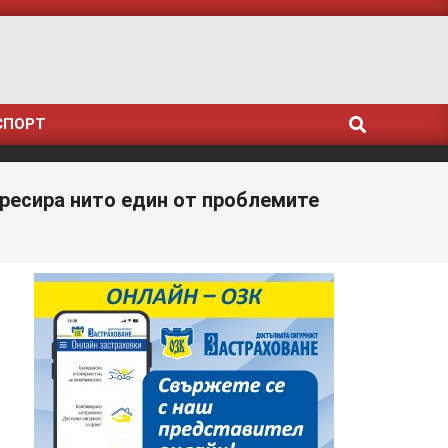
Search
СПОРТ
дресира нито един от проблемите