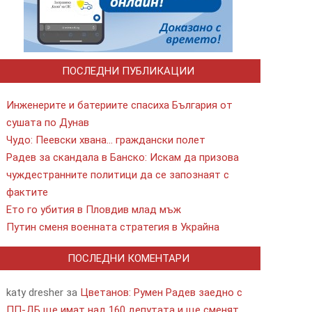
ПОСЛЕДНИ ПУБЛИКАЦИИ
Инженерите и батериите спасиха България от
сушата по Дунав
Чудо: Пеевски хвана… граждански полет
Радев за скандала в Банско: Искам да призова
чуждестранните политици да се запознаят с
фактите
Ето го убития в Пловдив млад мъж
Путин сменя военната стратегия в Украйна
ПОСЛЕДНИ КОМЕНТАРИ
katy dresher
за
Цветанов: Румен Радев заедно с
ПП-ДБ ще имат над 160 депутата и ще сменят