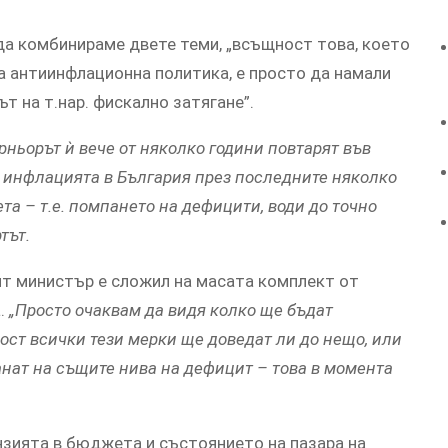
 да комбинираме двете теми, „всъщност това, което
а антиинфлационна политика, е просто да намали
т на т.нар. фискално затягане”.
ерньорът ѝ вече от няколко години повтарят във
а инфлацията в България през последните няколко
а – т.е. помпането на дефицити, води до точно
тът.
ят министър е сложил на масата комплект от
а.
„Просто очаквам да видя колко ще бъдат
ст всички тези мерки ще доведат ли до нещо, или
анат на същите нива на дефицит – това в момента
нзията в бюджета и състоянието на пазара на