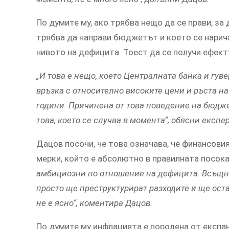
По думите му, ако трябва нещо да се прави, за
трябва да направи бюджетът и което се нарич
нивото на дефицита. Тоест да се получи ефектъ
„И това е нещо, което Централната банка и гув
връзка с относително високите цени и ръста н
години. Причинена от това поведение на бюджет
това, което се случва в момента“, обясни експер
Дацов посочи, че това означава, че финансови
мерки, който е абсолютно в правилната посок
амбициозни по отношение на дефицита. Всъщно
просто ще преструктурират разходите и ще ост
не е ясно“, коментира Дацов.
По думите му инфлацията е породена от експа