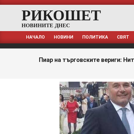
Skip
РИКОШЕТ
to
content
НОВИНИТЕ ДНЕС
НАЧАЛО
НОВИНИ
ПОЛИТИКА
СВЯТ
Primary
Navigation
Menu
Пиар на търговските вериги: Ни