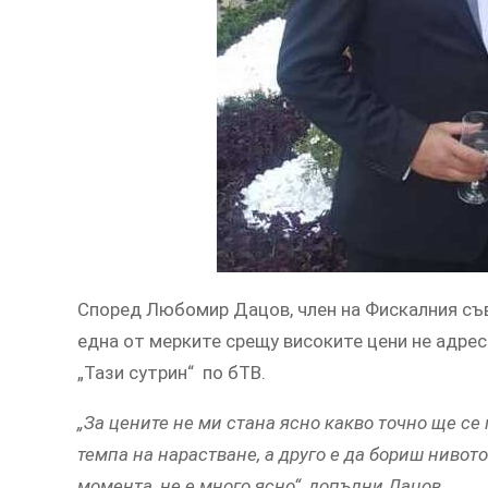
Според Любомир Дацов, член на Фискалния съв
една от мерките срещу високите цени не адрес
„Тази сутрин“ по бТВ.
„За цените не ми стана ясно какво точно ще с
темпа на нарастване, а друго е да бориш нивото
момента, не е много ясно“, допълни Дацов.