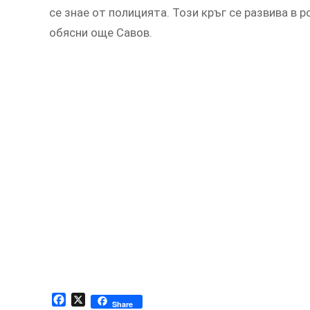
се знае от полицията. Този кръг се развива в р
обясни още Савов.
Facebook
X
Share