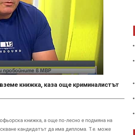
 вземе книжка, каза още криминалистът
офьорска книжка, а още по-лесно е подмяна на
скване кандидатът да има диплома. Т.е. може