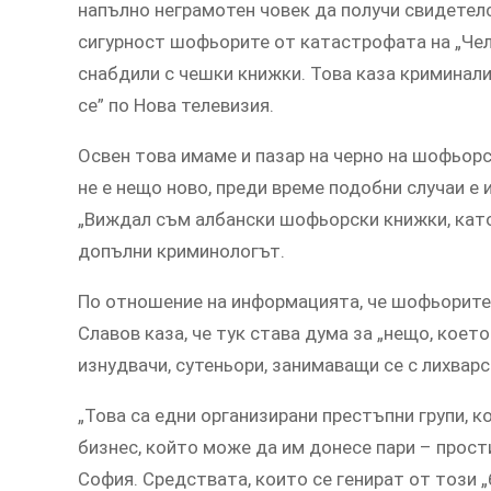
напълно неграмотен човек да получи свидетелс
сигурност шофьорите от катастрофата на „Чело
снабдили с чешки книжки. Това каза криминали
се” по Нова телевизия.
Освен това имаме и пазар на черно на шофьорс
не е нещо ново, преди време подобни случаи е
„Виждал съм албански шофьорски книжки, като
допълни криминологът.
По отношение на информацията, че шофьорите 
Славов каза, че тук става дума за „нещо, което
изнудвачи, сутеньори, занимаващи се с лихварс
„Това са едни организирани престъпни групи, 
бизнес, който може да им донесе пари – прост
София. Средствата, които се генират от този „