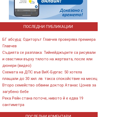
ПОСЛЕДНИ ПУБЛИКАЦИИ
БГ абсурд: Одиторът Главчев проверява премиера
Главчев
Съдията се разплака: Тийнейджърите са рисували
и свастики върху тялото на жертвата, после яли
дюнери (видео)
Схемата на ДПС във ВиК-Бургас: 50 хотела
плащали до 30 хил. лв. такса спокойствие на месец
Второ семейство обвини доктор Атанас Цонев за
загубено бебе
Река Рейн стана поточе, нивото й е едва 19
сантиметра
ПОСЛЕДНИ КОМЕНТАРИ