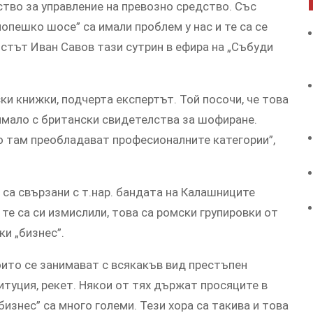
тво за управление на превозно средство. Със
пешко шосе” са имали проблем у нас и те са се
стът Иван Савов тази сутрин в ефира на „Събуди
ки книжки, подчерта експертът. Той посочи, че това
 имало с британски свидетелства за шофиране.
 там преобладават професионалните категории”,
са свързани с т.нар. бандата на Калашниците
 те са си измислили, това са ромски групировки от
ки „бизнес”.
които се занимават с всякакъв вид престъпен
итуция, рекет. Някои от тях държат просяците в
бизнес” са много големи. Тези хора са такива и това