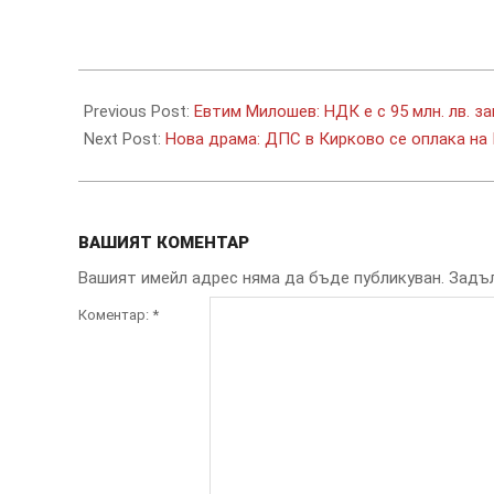
2026-
06-
Previous Post:
Евтим Милошев: НДК е с 95 млн. лв. з
07
Next Post:
Нова драма: ДПС в Кирково се оплака н
ВАШИЯТ КОМЕНТАР
Вашият имейл адрес няма да бъде публикуван.
Задъл
Коментар:
*