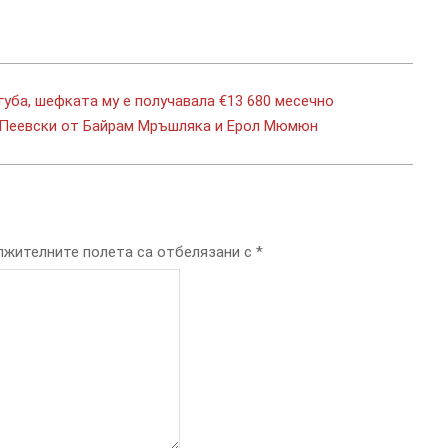
агуба, шефката му е получавала €13 680 месечно
а Пеевски от Байрам Мръшляка и Ерол Мюмюн
жителните полета са отбелязани с
*