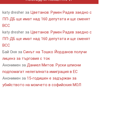
katy dresher
за
Цветанов: Румен Радев заедно с
ПП-ДБ ще имат над 160 депутата и ще сменят
ВСС
katy dresher
за
Цветанов: Румен Радев заедно с
ПП-ДБ ще имат над 160 депутата и ще сменят
ВСС
Бай Оня
за
Синът на Тошко Йорданов получи
лиценз за търговия с ток
Анонимен
за
Даниел Митов: Руски шпиони
подпомагат нелегалната имиграция в ЕС
Анонимен
за
15-годишен е задържан за
убийството на момчето в софийския МОЛ