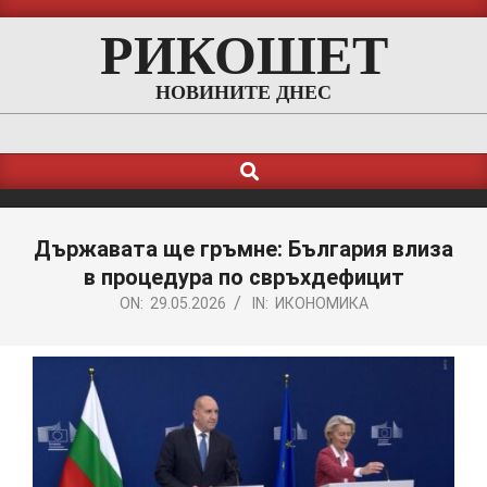
Skip
РИКОШЕТ
to
content
НОВИНИТЕ ДНЕС
Search
Primary
Navigation
Menu
Държавата ще гръмне: България влиза
в процедура по свръхдефицит
ON:
29.05.2026
IN:
ИКОНОМИКА