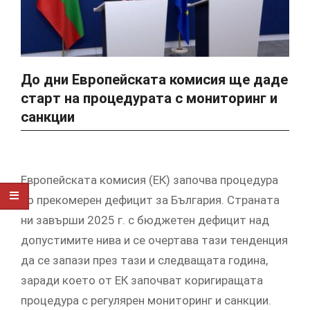
До дни Европейската комисия ще даде
старт на процедурата с мониторинг и
санкции
Европейската комисия (ЕК) започва процедура
по прекомерен дефицит за България. Страната
ни завърши 2025 г. с бюджетен дефицит над
допустимите нива и се очертава тази тенденция
да се запази през тази и следващата година,
заради което от ЕК започват коригиращата
процедура с регулярен мониторинг и санкции.