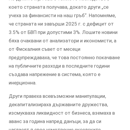
което страната получава, докато други „се
учеха за финансисти на наш гръб“. Напомняме,
че страната ни завърши 2025 г. с дефицит от
3.5% от БВП при допустими 3%. Лошите новини
бяха очаквани от анализатори и икономисти, а
от Фискалния съвет от месеци
предупреждаваха, че това постоянно покачване
на публичните разходи в последните години
създава напрежение в система, която е
инерционна.
Други правеха всевъзможни манипулации,
декапитализираха държавните дружества,
изсмукваха ликвидност от бизнеса, вземаха в
аванс за година напред данъци, за да си
нагласят п свое усмотрение екселските