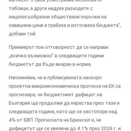
таблици, а други надуха разходите с
нецелесъобразни обществени поръчки на
завишени цени и грабеха и източваха бюджета“,
добави той.
Премиерът пое отговорност да се направи
„всичко възможно“ в следващите години
бюджетът да бъде вкаран в норма.
Напомняме, че в публикуваната наскоро
пролетна макроикономическа прогноза на ЕК се
прогнозира, че бюджетният дефицит на
България ще продължи да нараства през тази и
следващата година, като ще се застопори над
4% от БВП. Прогнозата на Брюксел е, че
дефицитът ще се увеличи до 4.1% през 2026 г. и