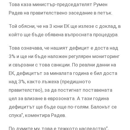
Това каза министър-председателят Румен
Радев на правителствено заседание в петък.
Той обясни, че на 3 юни ЕК ще излезе с доклад, в
който ще бъде обявена въпросната процедура.
Това означава, че нашият дефицит е доста над
3% и ще ни бъде наложен регулярен мониторинг
и свързани с това санкции. По реални данни на
ЕК, дефицитът за миналата година е бил доста
над 3%, както лъжеха (предишното
правителство), за да постигнат поставената
цел за влизане в еврозоната. А тази година
дефицитът ще бъде още по-голям. Балонът се
спука“, коментира Радев.
По думите му, това е тежкото наследство“,