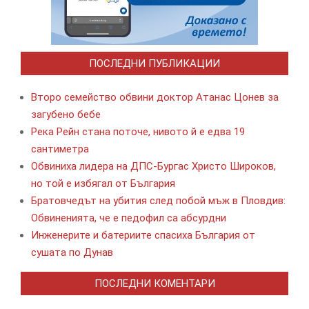
ПОСЛЕДНИ ПУБЛИКАЦИИ
Второ семейство обвини доктор Атанас Цонев за
загубено бебе
Река Рейн стана поточе, нивото й е едва 19
сантиметра
Обвиниха лидера на ДПС-Бургас Христо Широков,
но той е избягал от България
Братовчедът на убития след побой мъж в Пловдив:
Обвиненията, че е педофил са абсурдни
Инженерите и батериите спасиха България от
сушата по Дунав
ПОСЛЕДНИ КОМЕНТАРИ