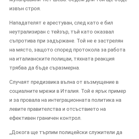
извън строя.
Нападателят е арестуван, след като е бил
неутрализиран с тейзър, тъй като оказвал
съпротива при задържане. Той не е застрелян
на място, защото според протокола за работа
на италианските полицаи, тяхната реакция
трябва да бъде съразмерна.
Случаят предизвика вълна от възмущение в
социалните мрежи в Италия. Той е ярък пример
и за провала на интеграционната политика на
левите правителства и отсъствието на
ефективен граничен контрол.
„Докога ще търпим полицейски служители да