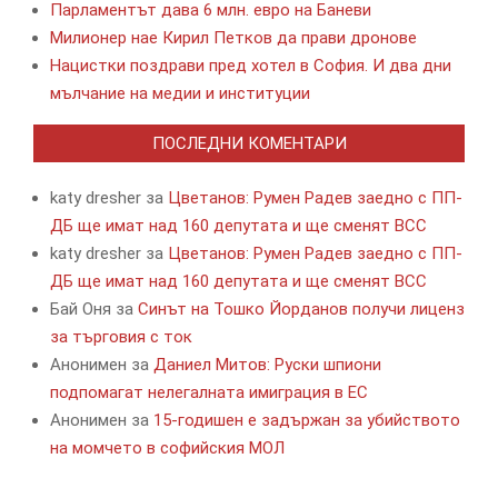
Парламентът дава 6 млн. евро на Баневи
Милионер нае Кирил Петков да прави дронове
Нацистки поздрави пред хотел в София. И два дни
мълчание на медии и институции
ПОСЛЕДНИ КОМЕНТАРИ
katy dresher
за
Цветанов: Румен Радев заедно с ПП-
ДБ ще имат над 160 депутата и ще сменят ВСС
katy dresher
за
Цветанов: Румен Радев заедно с ПП-
ДБ ще имат над 160 депутата и ще сменят ВСС
Бай Оня
за
Синът на Тошко Йорданов получи лиценз
за търговия с ток
Анонимен
за
Даниел Митов: Руски шпиони
подпомагат нелегалната имиграция в ЕС
Анонимен
за
15-годишен е задържан за убийството
на момчето в софийския МОЛ