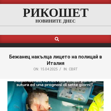
Skip
РИКОШЕТ
to
content
НОВИНИТЕ ДНЕС
Search
Primary
Navigation
Menu
Бежанец накълца лицето на полицай в
Италия
ON:
15.04.2025
IN:
СВЯТ