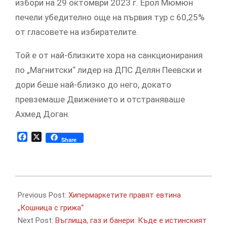
избори на 29 октомври 2023 г. Ерол Мюмюн
печели убедително още на първия тур с 60,25%
от гласовете на избирателите.
Той е от най-близките хора на санкционирания
по „Магнитски“ лидер на ДПС Делян Пеевски и
дори беше най-близко до него, докато
превземаше Движението и отстраняваше
Ахмед Доган.
Facebook
X
Share
2026-
05-
Previous Post:
Хипермаркетите правят евтина
28
„Кошница с грижа“
Next Post:
Въглища, газ и банери: Къде е истинският