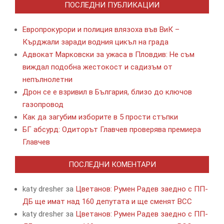
ПОСЛЕДНИ ПУБЛИКАЦИИ
Европрокурори и полиция влязоха във ВиК –
Кърджали заради водния цикъл на града
Адвокат Марковски за ужаса в Пловдив: Не съм
виждал подобна жестокост и садизъм от
непълнолетни
Дрон се е взривил в България, близо до ключов
газопровод
Как да загубим изборите в 5 прости стъпки
БГ абсурд: Одиторът Главчев проверява премиера
Главчев
ПОСЛЕДНИ КОМЕНТАРИ
katy dresher
за
Цветанов: Румен Радев заедно с ПП-
ДБ ще имат над 160 депутата и ще сменят ВСС
katy dresher
за
Цветанов: Румен Радев заедно с ПП-