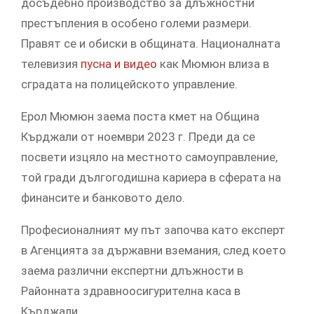
досъдебно производство за длъжностни
престъпления в особено големи размери.
Правят се и обиски в общината. Националната
телевизия
пусна и видео
как Мюмюн влиза в
сградата на полицейското управление.
Ерол Мюмюн заема поста кмет на Община
Кърджали от ноември 2023 г. Преди да се
посвети изцяло на местното самоуправление,
той гради дългогодишна кариера в сферата на
финансите и банковото дело.
Професионалният му път започва като експерт
в Агенцията за държавни вземания, след което
заема различни експертни длъжности в
Районната здравноосигурителна каса в
Кърджали.