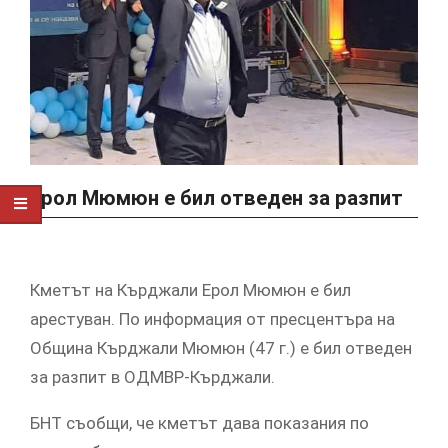
Ерол Мюмюн е бил отведен за разпит
Кметът на Кърджали Ерол Мюмюн е бил
арестуван. По информация от пресцентъра на
Община Кърджали Мюмюн (47 г.) е бил отведен
за разпит в ОДМВР-Кърджали.
БНТ съобщи, че кметът дава показания по