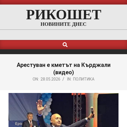
Skip
РИКОШЕТ
to
content
НОВИНИТЕ ДНЕС
Search
Primary
Navigation
Menu
Арестуван е кметът на Кърджали
(видео)
ON:
28.05.2026
IN:
ПОЛИТИКА