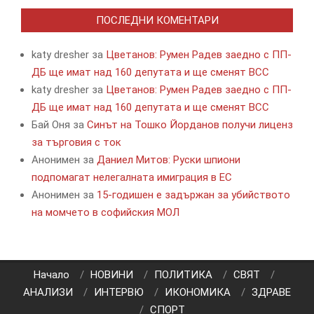
ПОСЛЕДНИ КОМЕНТАРИ
katy dresher
за
Цветанов: Румен Радев заедно с ПП-
ДБ ще имат над 160 депутата и ще сменят ВСС
katy dresher
за
Цветанов: Румен Радев заедно с ПП-
ДБ ще имат над 160 депутата и ще сменят ВСС
Бай Оня
за
Синът на Тошко Йорданов получи лиценз
за търговия с ток
Анонимен
за
Даниел Митов: Руски шпиони
подпомагат нелегалната имиграция в ЕС
Анонимен
за
15-годишен е задържан за убийството
на момчето в софийския МОЛ
Начало
НОВИНИ
ПОЛИТИКА
СВЯТ
АНАЛИЗИ
ИНТЕРВЮ
ИКОНОМИКА
ЗДРАВЕ
СПОРТ