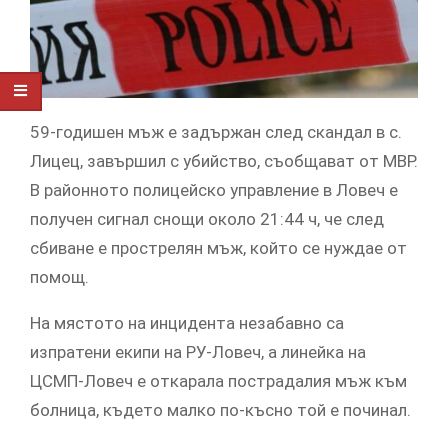
59-годишен мъж е задържан след скандал в с.
Лицец, завършил с убийство, съобщават от МВР.
В районното полицейско управление в Ловеч е
получен сигнал снощи около 21:44 ч, че след
сбиване е прострелян мъж, който се нуждае от
помощ.
На мястото на инцидента незабавно са
изпратени екипи на РУ-Ловеч, а линейка на
ЦСМП-Ловеч е откарала пострадалия мъж към
болница, където малко по-късно той е починал.