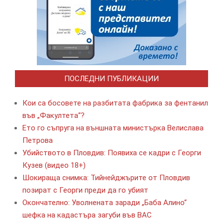
ПОСЛЕДНИ ПУБЛИКАЦИИ
Кои са босовете на разбитата фабрика за фентанил
във „Факултета“?
Ето го съпруга на външната министърка Велислава
Петрова
Убийството в Пловдив: Появиха се кадри с Георги
Кузев (видео 18+)
Шокираща снимка: Тийнейджърите от Пловдив
позират с Георги преди да го убият
Окончателно: Уволнената заради „Баба Алино“
шефка на кадастъра загуби във ВАС