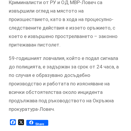
Криминалисти от РУ и ОД МВР-Ловеч са
извършили оглед на мястото на
произшествието, като в хода на процесулно-
следствените действия е иззето оръжието, с
което е извършено прострелването – законно
притежаван пистолет.
59-годишният ловчалия, който е подал сигнала
до полицията, е задържан за срок от 24 часа, а
по случая е образувано досъдебно
производство и работата по изясняване на
всички обстоятелства около инцидента
продължава под ръководството на Окръжна
прокуратура-Ловеч.
Facebook
X
Share