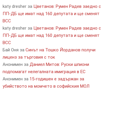
katy dresher
за
Цветанов: Румен Радев заедно с
ПП-ДБ ще имат над 160 депутата и ще сменят
ВСС
katy dresher
за
Цветанов: Румен Радев заедно с
ПП-ДБ ще имат над 160 депутата и ще сменят
ВСС
Бай Оня
за
Синът на Тошко Йорданов получи
лиценз за търговия с ток
Анонимен
за
Даниел Митов: Руски шпиони
подпомагат нелегалната имиграция в ЕС
Анонимен
за
15-годишен е задържан за
убийството на момчето в софийския МОЛ