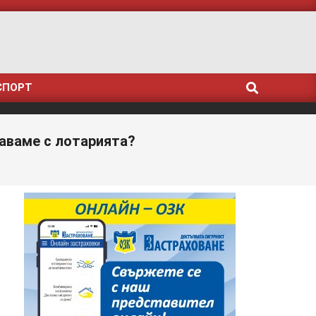
Search
СПОРТ
маваме с лотарията?