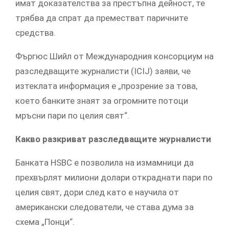
имат доказателства за престъпна дейност, те
трябва да спрат да преместват паричните
средства.
Фъргюс Шийл от Международния консорциум на
разследващите журналисти (ICIJ) заяви, че
изтеклата информация е „прозрение за това,
което банките знаят за огромните потоци
мръсни пари по целия свят“.
Какво разкриват разследващите журналисти
Банката HSBC е позволила на измамници да
прехвърлят милиони долари откраднати пари по
целия свят, дори след като е научила от
американски следователи, че става дума за
схема „Понци“.