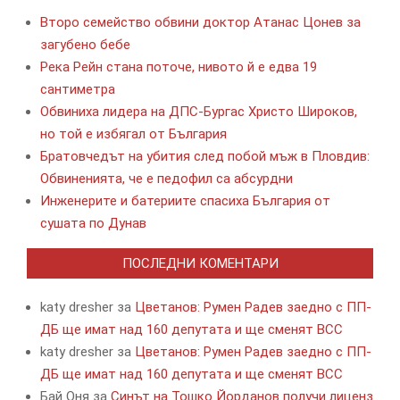
Второ семейство обвини доктор Атанас Цонев за
загубено бебе
Река Рейн стана поточе, нивото й е едва 19
сантиметра
Обвиниха лидера на ДПС-Бургас Христо Широков,
но той е избягал от България
Братовчедът на убития след побой мъж в Пловдив:
Обвиненията, че е педофил са абсурдни
Инженерите и батериите спасиха България от
сушата по Дунав
ПОСЛЕДНИ КОМЕНТАРИ
katy dresher
за
Цветанов: Румен Радев заедно с ПП-
ДБ ще имат над 160 депутата и ще сменят ВСС
katy dresher
за
Цветанов: Румен Радев заедно с ПП-
ДБ ще имат над 160 депутата и ще сменят ВСС
Бай Оня
за
Синът на Тошко Йорданов получи лиценз