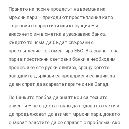
Прането на пари е процесът на вземане на
мръсни пари – приходи от престъпления като
търговия с наркотици или корупция – и
внасянето им в сметка в уважавана банка,
където те няма да бъдат свързани с
престъплението, коментира ББС. Вкарването на
пари в престижни световни банки е необходим
процес, ако сте руски олигарх, срещу когото
западните държави са предприели санкции, за
да ви спрат да вкарвате парите си на Запад.
По банките трябва да знаят кои са техните
клиенти – не е достатъчно да подават отчети и
да продължават да взимат мръсни пари, докато
очакват властите да се справят с проблема. Ако