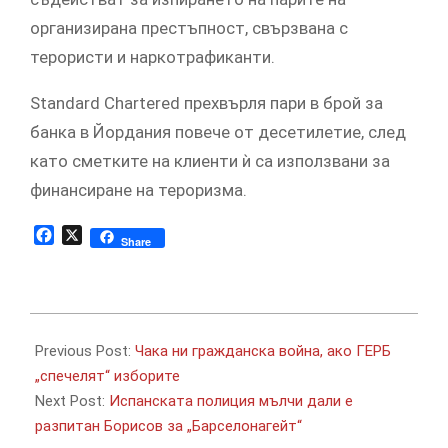
организирана престъпност, свързвана с
терористи и наркотрафиканти.
Standard Chartered прехвърля пари в брой за
банка в Йордания повече от десетилетие, след
като сметките на клиенти ѝ са използвани за
финансиране на тероризма.
Facebook
X
Share
2020-
09-
Previous Post:
Чака ни гражданска война, ако ГЕРБ
21
„спечелят“ изборите
Next Post:
Испанската полиция мълчи дали е
разпитан Борисов за „Барселонагейт“