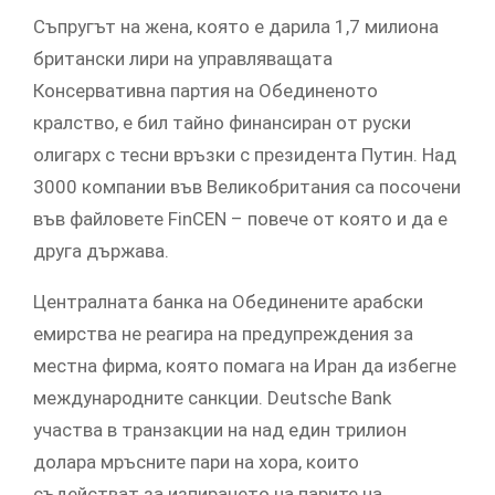
Съпругът на жена, която е дарила 1,7 милиона
британски лири на управляващата
Консервативна партия на Обединеното
кралство, е бил тайно финансиран от руски
олигарх с тесни връзки с президента Путин. Над
3000 компании във Великобритания са посочени
във файловете FinCEN – повече от която и да е
друга държава.
Централната банка на Обединените арабски
емирства не реагира на предупреждения за
местна фирма, която помага на Иран да избегне
международните санкции. Deutsche Bank
участва в транзакции на над един трилион
долара мръсните пари на хора, които
съдействат за изпирането на парите на