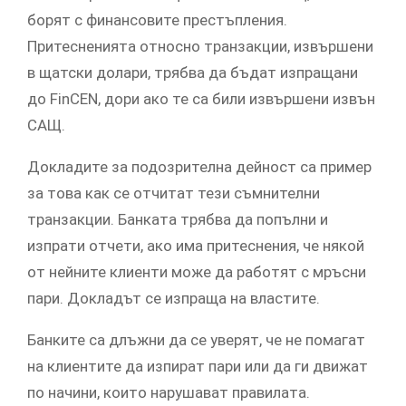
борят с финансовите престъпления.
Притесненията относно транзакции, извършени
в щатски долари, трябва да бъдат изпращани
до FinCEN, дори ако те са били извършени извън
САЩ.
Докладите за подозрителна дейност са пример
за това как се отчитат тези съмнителни
транзакции. Банката трябва да попълни и
изпрати отчети, ако има притеснения, че някой
от нейните клиенти може да работят с мръсни
пари. Докладът се изпраща на властите.
Банките са длъжни да се уверят, че не помагат
на клиентите да изпират пари или да ги движат
по начини, които нарушават правилата.