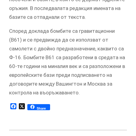
оръжия. В последвалата редакция имената на
базите са отпаднали от текста.
Според доклада бомбите са гравитационни
(В61) и се предвижда да се използват от
самолети с двойно предназначение, каквито са
Ф-16. Бомбите В61 са разработени в средата на
60-те години на миналия век и са разположени в
европейските бази преди подписването на
договорите между Вашингтон и Москва за
контрола на въоръжаването.
Facebook
X
Share
2019-