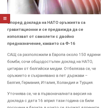
Според доклада на НАТО оръжията са
гравитационни и се предвижда да се
използват от самолети с двойно
предназначение, каквито са Ф-16
САЩ са разположили в Европа около 150 ядрени
бомби, сочи общодостъпен доклад на НАТО,
цитиран от белгийски медии. Отбелязва се, че
оръжието е съхранявано в пет държави –
Белгия, Германия, Италия, Холандия и Турция.
Уточнява се, че в първоначалната версия на
доклада с дата 16 април тази година са били
посочени и базите, в които се държат ядрените