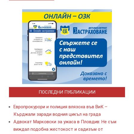
ПОСЛЕДНИ ПУБЛИКАЦИИ
Европрокурори и полиция влязоха във ВиК –
Кърджали заради водния цикъл на града
Адвокат Марковски за ужаса в Пловдив: Не съм
виждал подобна жестокост и садизъм от