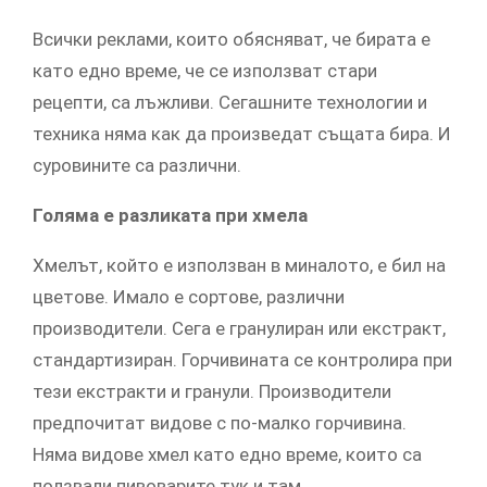
Всички реклами, които обясняват, че бирата е
като едно време, че се използват стари
рецепти, са лъжливи. Сегашните технологии и
техника няма как да произведат същата бира. И
суровините са различни.
Голяма е разликата при хмела
Хмелът, който е използван в миналото, е бил на
цветове. Имало е сортове, различни
производители. Сега е гранулиран или екстракт,
стандартизиран. Горчивината се контролира при
тези екстракти и гранули. Производители
предпочитат видове с по-малко горчивина.
Няма видове хмел като едно време, които са
ползвали пивоварите тук и там.