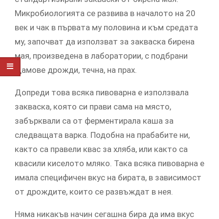
Микробиологията се развива в началото на 20
век и чак в първата му половина и към средата
му, започват да използват за закваска бирена
мая, произведена в лаборатории, с подбрани
щамове дрожди, течна, на прах.
Допреди това всяка пивоварна е използвала
закваска, която си прави сама на място,
забърквали са от ферментирала каша за
следващата варка. Подобна на прабабите ни,
както са правели квас за хляба, или както са
квасили киселото мляко. Така всяка пивоварна е
имала специфичен вкус на бирата, в зависимост
от дрождите, които се развъждат в нея.
Няма никакъв начин сегашна бира да има вкус