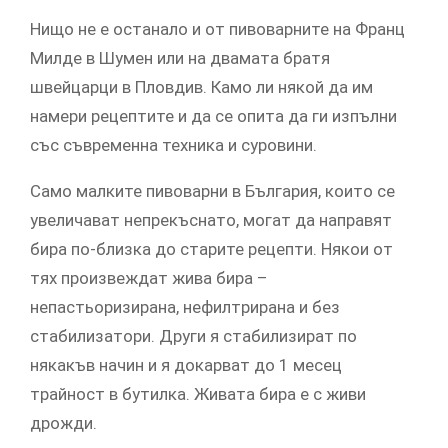
Нищо не е останало и от пивоварните на Франц
Милде в Шумен или на двамата братя
швейцарци в Пловдив. Камо ли някой да им
намери рецептите и да се опита да ги изпълни
със съвременна техника и суровини.
Само малките пивоварни в България, които се
увеличават непрекъснато, могат да направят
бира по-близка до старите рецепти. Някои от
тях произвеждат жива бира –
непастьоризирана, нефилтрирана и без
стабилизатори. Други я стабилизират по
някакъв начин и я докарват до 1 месец
трайност в бутилка. Живата бира е с живи
дрожди.