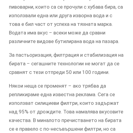
пивоварни, които са се прочули с хубава бира, са
използвали една или друга изворна вода и с
това е бил част от успеха на тяхната марка.
Водата има вкус – всеки може да сравни
различните видове бутилирана вода на пазара.
За пастьоризация, филтрация и стабилизация на
бирата – сегашните технологии не могат да се
сравнят с тези отпреди 50 или 100 години.
Някои неща се променят – ако трябва да
репликираме една известна реклама. Сега се
използват силициеви филтри, които задържат
над 95% от дрождите. Това намалява вкусовите
качества. В миналото пречистването на бирата
се е правело с по-несъвършени филтри, но са