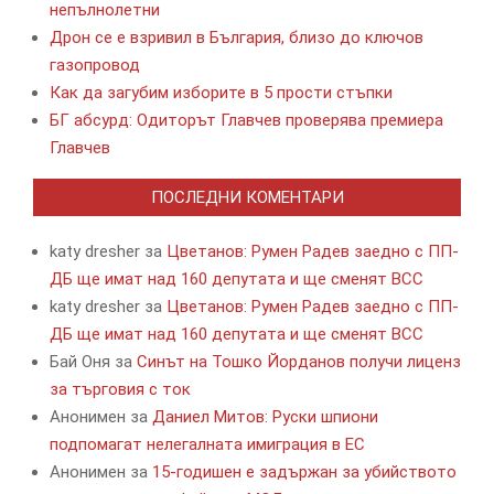
непълнолетни
Дрон се е взривил в България, близо до ключов
газопровод
Как да загубим изборите в 5 прости стъпки
БГ абсурд: Одиторът Главчев проверява премиера
Главчев
ПОСЛЕДНИ КОМЕНТАРИ
katy dresher
за
Цветанов: Румен Радев заедно с ПП-
ДБ ще имат над 160 депутата и ще сменят ВСС
katy dresher
за
Цветанов: Румен Радев заедно с ПП-
ДБ ще имат над 160 депутата и ще сменят ВСС
Бай Оня
за
Синът на Тошко Йорданов получи лиценз
за търговия с ток
Анонимен
за
Даниел Митов: Руски шпиони
подпомагат нелегалната имиграция в ЕС
Анонимен
за
15-годишен е задържан за убийството