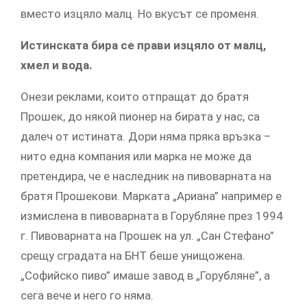
вместо изцяло малц. Но вкусът се променя.
Истинската бира се прави изцяло от малц,
хмел и вода.
Онези реклами, които отпращат до братя
Прошек, до някой пионер на бирата у нас, са
далеч от истината. Дори няма пряка връзка –
нито една компания или марка не може да
претендира, че е наследник на пивоварната на
братя Прошекови. Марката „Ариана” например е
измислена в пивоварната в Горубляне през 1994
г. Пивоварната на Прошек на ул. „Сан Стефано”
срещу сградата на БНТ беше унищожена.
„Софийско пиво” имаше завод в „Горубляне”, а
сега вече и него го няма.