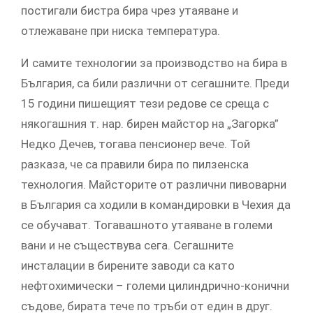
постигали бистра бира чрез утаяване и
отлежаване при ниска температура.
И самите технологии за производство на бира в
България, са били различни от сегашните. Преди
15 години пишещият тези редове се среща с
някогашния т. нар. бирен майстор на „Загорка”
Недко Дечев, тогава пенсионер вече. Той
разказа, че са правили бира по пилзенска
технология. Майсторите от различни пивоварни
в България са ходили в командировки в Чехия да
се обучават. Тогавашното утаяване в големи
вани и не съществува сега. Сегашните
инсталации в бирените заводи са като
нефтохимически – големи цилиндрично-конични
съдове, бирата тече по тръби от един в друг.