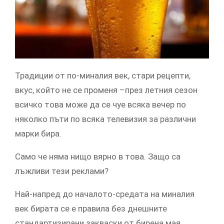
Традиции от по-миналия век, стари рецепти,
вкус, който не се променя –през летния сезон
всичко това може да се чуе всяка вечер по
няколко пъти по всяка телевизия за различни
марки бира.
Само че няма нищо вярно в това. Защо са
лъжливи тези реклами?
Най-напред до началото-средата на миналия
век бирата се е правила без днешните
стандартизирани закваски от бирена мая.