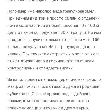
Например има няколко вида гранулиран хмел.
При единия вид той е просто смлян, с отделени
по-твърди частици и после пресован. От 100 кг
цвят от хмел се получават 90 кг гранули. Но има
и видове гранули с голяма екстракция – от 100
кг хмел се пулучават 45 кг гранули, нещо като
извлек. При течните екстракти и масла от хмел
пък съдържанието и горчивината са съвсем
контролирани и стандартизирани.
За използването на немалциран ечемик, вместо
малц, за по-евтино, е ставало дума в предишни
публикации. Сега се произвеждат добавки,
ензими, които позволяват да се използва
повече немалциран ечемик и друго зърно,