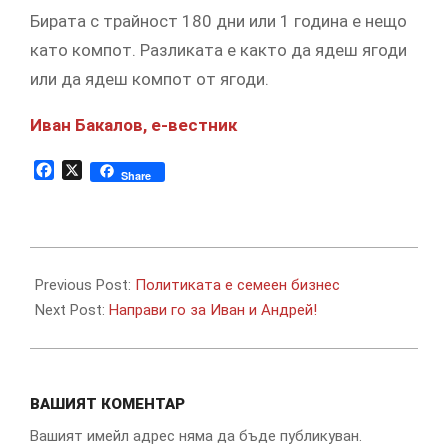
Бирата с трайност 180 дни или 1 година е нещо
като компот. Разликата е както да ядеш ягоди
или да ядеш компот от ягоди.
Иван Бакалов, е-вестник
Facebook
X
Share
2019-
07-
Previous Post:
Политиката е семеен бизнес
12
Next Post:
Направи го за Иван и Андрей!
ВАШИЯТ КОМЕНТАР
Вашият имейл адрес няма да бъде публикуван.