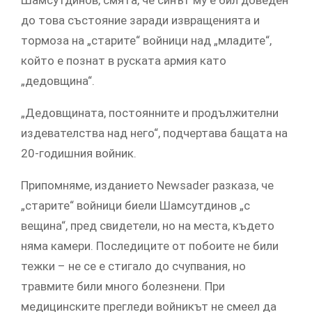
до това състояние заради извращенията и
тормоза на „старите“ войници над „младите“,
който е познат в руската армия като
„дедовщина“.
„Дедовщината, постоянните и продължителни
издевателства над него“, подчертава бащата на
20-годишния войник.
Припомняме, изданието Newsader разказа, че
„старите“ войници биели Шамсутдинов „с
вещина“, пред свидетели, но на места, където
няма камери. Последиците от побоите не били
тежки – не се е стигало до счупвания, но
травмите били много болезнени. При
медицинските прегледи войникът не смеел да