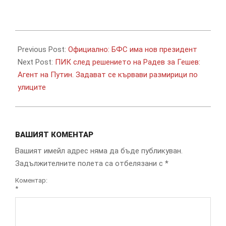
2019-
11-
Previous Post:
Официално: БФС има нов президент
08
Next Post:
ПИК след решението на Радев за Гешев:
Агент на Путин. Задават се кървави размирици по
улиците
ВАШИЯТ КОМЕНТАР
Вашият имейл адрес няма да бъде публикуван.
Задължителните полета са отбелязани с
*
Коментар:
*