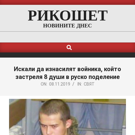
Skip
РИКОШЕТ
to
content
НОВИНИТЕ ДНЕС
Search
Primary
Navigation
Menu
Искали да изнасилят войника, който
застреля 8 души в руско поделение
ON:
08.11.2019
IN:
СВЯТ