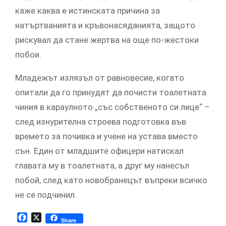
каже каква е истинската причина за
натъртванията и кръвонасяданията, защото
рискувал да стане жертва на още по-жестоки
побои.
Младежът излязъл от равновесие, когато
опитали да го принудят да почисти тоалетната
чиния в караулното „със собственото си лице“ –
след изнурителна строева подготовка във
времето за почивка и учене на устава вместо
сън. Един от младшите офицери натискал
главата му в тоалетната, а друг му нанесъл
побой, след като новобранецът въпреки всичко
не се подчинил.
Facebook
X
Share