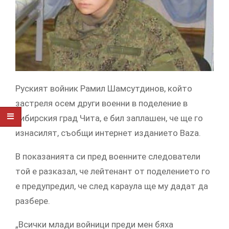
Руският войник Рамил Шамсутдинов, който
застреля осем други военни в поделение в
сибирския град Чита, е бил заплашен, че ще го
изнасилят, съобщи интернет изданието Baza.
В показанията си пред военните следователи
той е разказал, че лейтенант от поделението го
е предупредил, че след караула ще му дадат да
разбере.
„Всички млади войници преди мен бяха