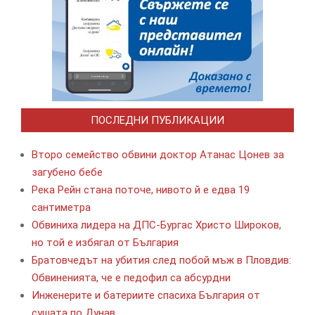
ПОСЛЕДНИ ПУБЛИКАЦИИ
Второ семейство обвини доктор Атанас Цонев за
загубено бебе
Река Рейн стана поточе, нивото й е едва 19
сантиметра
Обвиниха лидера на ДПС-Бургас Христо Широков,
но той е избягал от България
Братовчедът на убития след побой мъж в Пловдив:
Обвиненията, че е педофил са абсурдни
Инженерите и батериите спасиха България от
сушата по Дунав