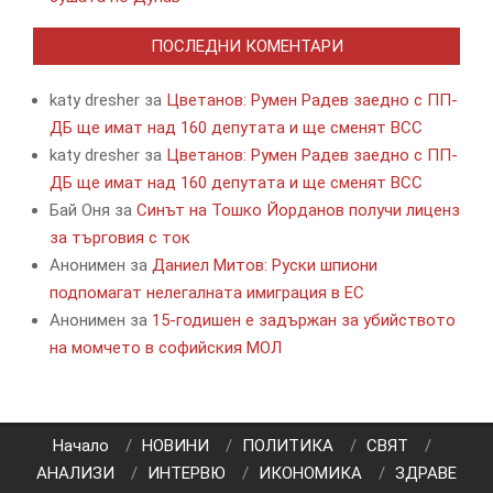
ПОСЛЕДНИ КОМЕНТАРИ
katy dresher
за
Цветанов: Румен Радев заедно с ПП-
ДБ ще имат над 160 депутата и ще сменят ВСС
katy dresher
за
Цветанов: Румен Радев заедно с ПП-
ДБ ще имат над 160 депутата и ще сменят ВСС
Бай Оня
за
Синът на Тошко Йорданов получи лиценз
за търговия с ток
Анонимен
за
Даниел Митов: Руски шпиони
подпомагат нелегалната имиграция в ЕС
Анонимен
за
15-годишен е задържан за убийството
на момчето в софийския МОЛ
Начало
НОВИНИ
ПОЛИТИКА
СВЯТ
АНАЛИЗИ
ИНТЕРВЮ
ИКОНОМИКА
ЗДРАВЕ