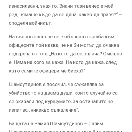
изнасилвани, зная го. Значи тази вечер е мой
ред, нямаше къде да се дяна, какво да правя?“ –
споделя войникът.
На въпрос защо не се е обърнал с жалба към
офицерите той казва, че не би могъл да очаква
подкрепа от тях: „На кого да се оплача? Смешно
е. Няма на кого за кажа. На кого да кажа, след
като самите офицери ме биеха?“
Шамсутдинов е посочил, че съжалява за
убийството на двама души, които случайно са
се оказали под куршумите, за останалите не
изпитва „никакво съжаление“.
Бащата на Рамил Шамсутдинов – Салим
Шамсутдинов, смята, че синът му е бил доведен