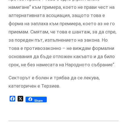
намигане“ към примера, което не прави чест на
алтернативната асоциация, защото това е
форма на заплаха към премиера, което аз не го
приемам. Смятам, че това е шантаж, за да спре,
за пореден път, изпълнението на закона. Но
това е противозаконно – не виждам формални
основания да бъде отложен какъвто и да било
срок, не без намесата на Народното събрание“.
Секторът е болен и трябва да се лекува,
категоричен е Терзиев.
Facebook
X
Share
2019-