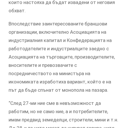
които настояха да бъдат извадени от неговия
обхват.
Впоследствие заинтересованите браншови
организации, включително Асоциацията на
индустриалния капитал и Конфедерацията на
работодателите и индустриалците заедно с
Асоциацията на търговците, производителите,
вносителите и превозвачите с
посредничеството на министъра на
икономиката изработиха вариант, който е на
път да бъде спънат от монопола на пазара.
“След 27-ми ние сме в невъзможност да
работим, но не само ние, а и потребителите,
имам предвид земеделци, строители, мини и т.н.