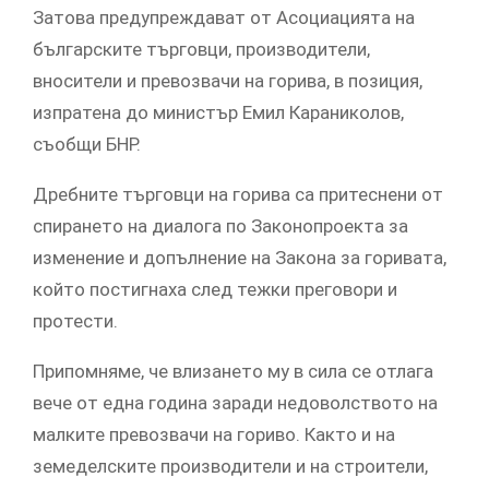
Затова предупреждават от Асоциацията на
българските търговци, производители,
вносители и превозвачи на горива, в позиция,
изпратена до министър Емил Караниколов,
съобщи БНР.
Дребните търговци на горива са притеснени от
спирането на диалога по Законопроекта за
изменение и допълнение на Закона за горивата,
който постигнаха след тежки преговори и
протести.
Припомняме, че влизането му в сила се отлага
вече от една година заради недоволството на
малките превозвачи на гориво. Както и на
земеделските производители и на строители,