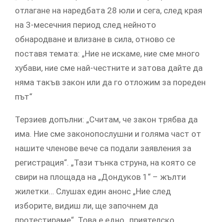
отлагане на наредбата 28 юли и сега, след края
на 3-месечния период след нейното
обнародване и влизане в сила, отново се
поставя темата: „Ние не искаме, ние сме много
хубави, ние сме най-честните и затова дайте да
няма такъв закон или да го отложим за пореден
път“
Терзиев допълни: „Считам, че закон трябва да
има. Ние сме законопослушни и голяма част от
нашите членове вече са подали заявления за
регистрация“. „Тази тънка струна, на която се
свири на площада на „Дондуков 1“ – жълти
жилетки… Слушах един анонс „Ние след
изборите, видиш ли, ще започнем да
протестираме“. Това е едно „приятелско