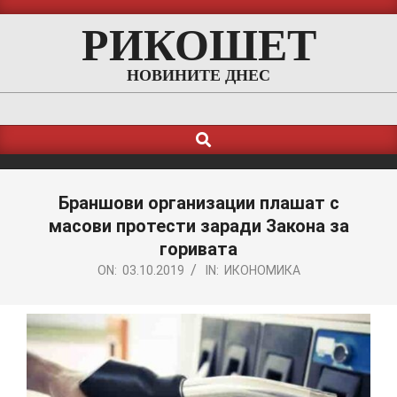
Skip
РИКОШЕТ
to
content
НОВИНИТЕ ДНЕС
Search
Primary
Navigation
Menu
Браншови организации плашат с
масови протести заради Закона за
горивата
ON:
03.10.2019
IN:
ИКОНОМИКА