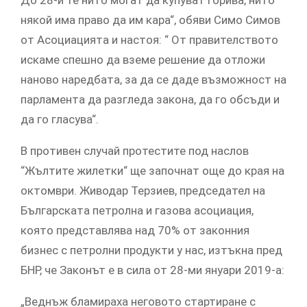
До 28-и те нито могат да купуват горива, нито
някой има право да им кара“, обяви Симо Симов
от Асоциацията и настоя: “ От правителството
искаме спешно да вземе решение да отложи
наново наредбата, за да се даде възможност на
парламента да разгледа закона, да го обсъди и
да го гласува“.
В противен случай протестите под наслов
“Жълтите жилетки“ ще започнат още до края на
октомври. Живодар Терзиев, председател на
Българската петролна и газова асоциация,
която представлява над 70% от законния
бизнес с петролни продукти у нас, изтъкна пред
БНР, че Законът е в сила от 28-ми януари 2019-а:
„Веднъж бламираха неговото стартиране с