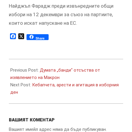
Найджъл Фарадж преди извънредните общи
избори на 12 декември за съюз на партиите,
които искат напускане на ЕС.
Facebook
X
Share
2019-
11-
Previous Post:
Думата „банди“ отсъства от
03
изявлението на Макрон
Next Post:
Кебапчета, арести и агитация в изборния
ден
ВАШИЯТ КОМЕНТАР
Вашият имейл адрес няма да бъде публикуван.