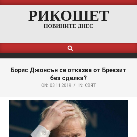
Skip
РИКОШЕТ
to
content
НОВИНИТЕ ДНЕС
Search
Primary
Navigation
Menu
Борис Джонсън се отказва от Брекзит
без сделка?
ON:
03.11.2019
IN:
СВЯТ