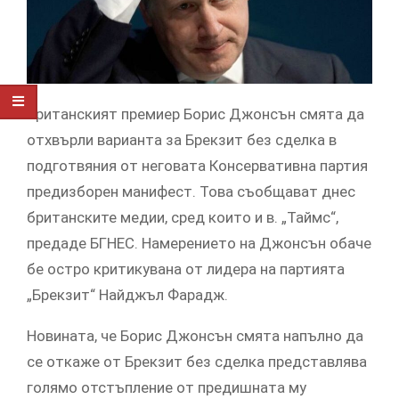
Британският премиер Борис Джонсън смята да
отхвърли варианта за Брекзит без сделка в
подготвяния от неговата Консервативна партия
предизборен манифест. Това съобщават днес
британските медии, сред които и в. „Таймс“,
предаде БГНЕС. Намерението на Джонсън обаче
бе остро критикувана от лидера на партията
„Брекзит“ Найджъл Фарадж.
Новината, че Борис Джонсън смята напълно да
се откаже от Брекзит без сделка представлява
голямо отстъпление от предишната му