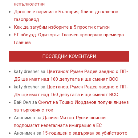
непълнолетни
Дрон се е взривил в България, близо до ключов
газопровод
Как да загубим изборите в 5 прости стъпки
БГ абсурд: Одиторът Главчев проверява премиера
Главчев
ПОСЛЕДНИ КОМЕНТАРИ
katy dresher
за
Цветанов: Румен Радев заедно с ПП-
ДБ ще имат над 160 депутата и ще сменят ВСС
katy dresher
за
Цветанов: Румен Радев заедно с ПП-
ДБ ще имат над 160 депутата и ще сменят ВСС
Бай Оня
за
Синът на Тошко Йорданов получи лиценз
за търговия с ток
Анонимен
за
Даниел Митов: Руски шпиони
подпомагат нелегалната имиграция в ЕС
Анонимен
за
15-годишен е задържан за убийството