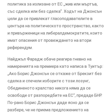
политика за излизане от ЕС „жив или мъртъв,
със сделка или без сделка“. Ходът на Джонсън
цели да се привлекат гласоподавателите в
центъра на политическото пространство, както
и привърженици на либералдемократите, които
имат опасения от провеждането на втори
референдум.
Найджъл Фарадж обаче реагира гневно на
намеренията на премиера като написа в Туитър:
„Ако Борис Джонсън се откаже от Брекзит без
сделка и спечели изборите с този лозунг,
Обединеното кралство никога няма да се
освободи от разпоредбите на ЕС“, предаде БНР.
По-рано Борис Джонсън даде ясно да се
разбере, че не приема предложението на