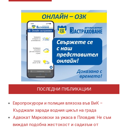
ПОСЛЕДНИ ПУБЛИКАЦИИ
Европрокурори и полиция влязоха във ВиК –
Кърджали заради водния цикъл на града
Адвокат Марковски за ужаса в Пловдив: Не съм
виждал подобна жестокост и садизъм от