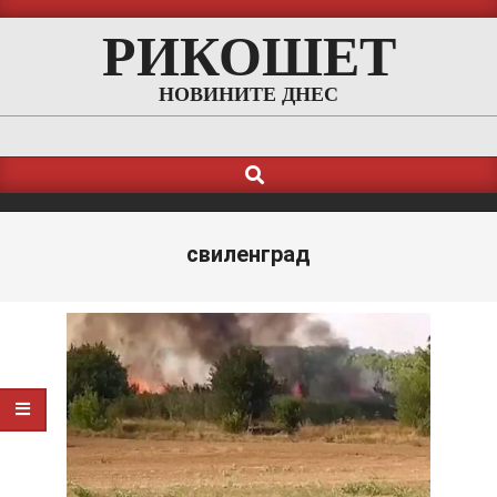
Skip
РИКОШЕТ
to
content
НОВИНИТЕ ДНЕС
Search
Primary
Navigation
Menu
свиленград