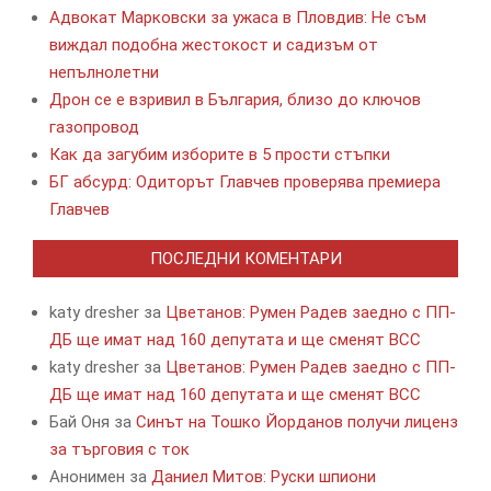
Адвокат Марковски за ужаса в Пловдив: Не съм
виждал подобна жестокост и садизъм от
непълнолетни
Дрон се е взривил в България, близо до ключов
газопровод
Как да загубим изборите в 5 прости стъпки
БГ абсурд: Одиторът Главчев проверява премиера
Главчев
ПОСЛЕДНИ КОМЕНТАРИ
katy dresher
за
Цветанов: Румен Радев заедно с ПП-
ДБ ще имат над 160 депутата и ще сменят ВСС
katy dresher
за
Цветанов: Румен Радев заедно с ПП-
ДБ ще имат над 160 депутата и ще сменят ВСС
Бай Оня
за
Синът на Тошко Йорданов получи лиценз
за търговия с ток
Анонимен
за
Даниел Митов: Руски шпиони