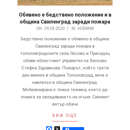
Обявено е бедствено положение и в
община Свиленград заради пожара
2020-
ON:
09.08.2020
IN:
НОВИНИ
08-
Бедствено положение е обявено в община
09
Свиленград заради пожара в
тополовградските села Лесово и Присадец
обяви областният управител на Хасково
Стефка Здравкова. Пожарът, който трети
ден вилнее в община Тополовград, вече е
навлязъл в община Свиленград.
Мобилизирана е тежка техника, която да
помага за овладяването на огъня. Силният
вятър обаче
ВИЖ ОЩЕ
Facebook
X