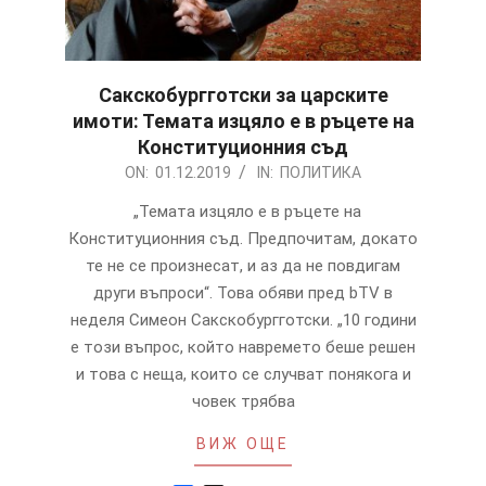
Сакскобургготски за царските
имоти: Темата изцяло е в ръцете на
Конституционния съд
2019-
ON:
01.12.2019
IN:
ПОЛИТИКА
12-
„Темата изцяло е в ръцете на
01
Конституционния съд. Предпочитам, докато
те не се произнесат, и аз да не повдигам
други въпроси“. Това обяви пред bTV в
неделя Симеон Сакскобургготски. „10 години
е този въпрос, който навремето беше решен
и това с неща, които се случват понякога и
човек трябва
ВИЖ ОЩЕ