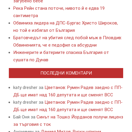
загубено бебе
Река Рейн стана поточе, нивото й е едва 19
сантиметра
Обвиниха лидера на ДПС-Бургас Христо Широков,
но той е избягал от България
Братовчедът на убития след побой мъж в Пловдив:
Обвиненията, че е педофил са абсурдни
Инженерите и батериите спасиха България от
сушата по Дунав
ПОСЛЕДНИ КОМЕНТАРИ
katy dresher
за
Цветанов: Румен Радев заедно с ПП-
ДБ ще имат над 160 депутата и ще сменят ВСС
katy dresher
за
Цветанов: Румен Радев заедно с ПП-
ДБ ще имат над 160 депутата и ще сменят ВСС
Бай Оня
за
Синът на Тошко Йорданов получи лиценз
за търговия с ток
Анонимен
за
Даниел Митов: Руски шпиони