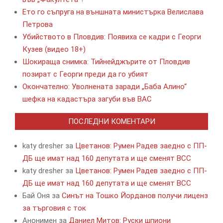
Ето го съпруга на външната министърка Велислава
Петрова
Убийството в Пловдив: Появиха се кадри с Георги
Кузев (видео 18+)
Шокираща снимка: Тийнейджърите от Пловдив
позират с Георги преди да го убият
Окончателно: Уволнената заради „Баба Алино“
шефка на кадастъра загуби във ВАС
ПОСЛЕДНИ КОМЕНТАРИ
katy dresher
за
Цветанов: Румен Радев заедно с ПП-
ДБ ще имат над 160 депутата и ще сменят ВСС
katy dresher
за
Цветанов: Румен Радев заедно с ПП-
ДБ ще имат над 160 депутата и ще сменят ВСС
Бай Оня
за
Синът на Тошко Йорданов получи лиценз
за търговия с ток
Анонимен
за
Даниел Митов: Руски шпиони