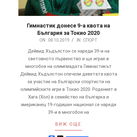
Гимнастик донесе 9-а квота на
България за Токио 2020
2019-
ON:
08.10.2019
IN:
СПОРТ
10-
Дейвид Хъдълстон се нареди 39-и на
08
световното първенство и ще играе в
многобоя на олимпиадата Гимнастикът
Дейвид Хъдълстон спечели деветата квота
за участие на български спортисти на
олимпийските игри в Токио 2020. Роденият в
Хага (Хол) в семейство на българка и
американец 19-годишен национал се нареди
39-и в многобоя на
ВИЖ ОЩЕ