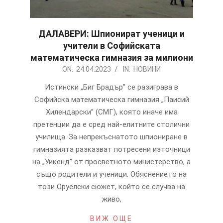
ДАЛАВЕРИ: Шпионират ученици и
учители в Софийската
математическа гимназия за милиони
2023-
ON:
24.04.2023
IN:
НОВИНИ
04-
Истински „Биг Брадър” се разиграва в
24
Софийска математическа гимназия „Паисий
Хилендарски” (СМГ), която иначе има
претенции да е сред най-елитните столични
училища. За непрекъснатото шпиониране в
гимназията разказват потресени източници
на „Уикенд” от просветното министерство, а
също родители и ученици. Обяснението на
този Оруелски сюжет, който се случва на
живо,
ВИЖ ОЩЕ