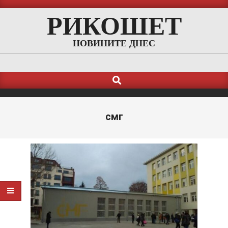
Skip
РИКОШЕТ
to
content
НОВИНИТЕ ДНЕС
Search
Primary
Navigation
Menu
смг