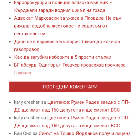
Европрокурори и полиция влязоха във ВиК –
Кърджали заради водния цикъл на града
Адвокат Марковски за ужаса в Пловдив: Не съм
виждал подобна жестокост и садизъм от
непълнолетни
Дрон се е взривил в България, близо до ключов
газопровод
Как да загубим изборите в 5 прости стъпки
БГ абсурд: Одиторът Главчев проверява премиера
Главчев
ПОСЛЕДНИ КОМЕНТАРИ
katy dresher
за
Цветанов: Румен Радев заедно с ПП-
ДБ ще имат над 160 депутата и ще сменят ВСС
katy dresher
за
Цветанов: Румен Радев заедно с ПП-
ДБ ще имат над 160 депутата и ще сменят ВСС
Бай Оня
за
Синът на Тошко Йорданов получи лиценз