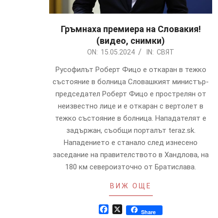
Гръмнаха премиера на Словакия!
(видео, снимки)
2024-
ON:
15.05.2024
IN:
СВЯТ
05-
Русофилът Роберт Фицо е откаран в тежко
15
състояние в болница Словашкият министър-
председател Роберт Фицо е прострелян от
неизвестно лице и е откаран с вертолет в
тежко състояние в болница. Нападателят е
задържан, съобщи порталът teraz.sk.
Нападението е станало след изнесено
заседание на правителството в Хандлова, на
180 км североизточно от Братислава.
ВИЖ ОЩЕ
Facebook
X
Share