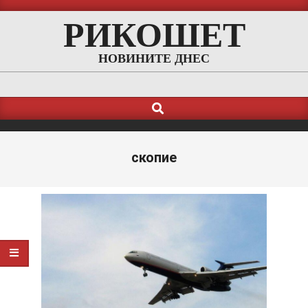
Skip
РИКОШЕТ
to
content
НОВИНИТЕ ДНЕС
Search
Primary
Navigation
Menu
скопие