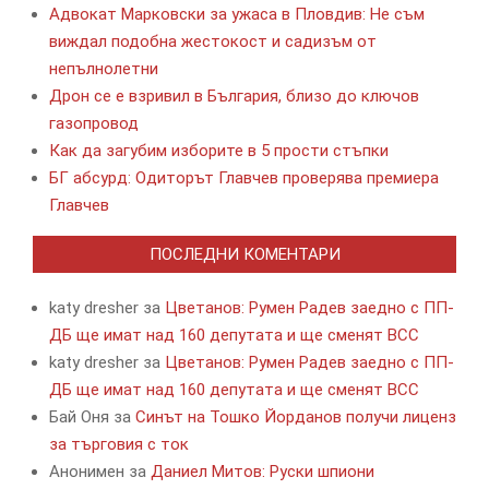
Адвокат Марковски за ужаса в Пловдив: Не съм
виждал подобна жестокост и садизъм от
непълнолетни
Дрон се е взривил в България, близо до ключов
газопровод
Как да загубим изборите в 5 прости стъпки
БГ абсурд: Одиторът Главчев проверява премиера
Главчев
ПОСЛЕДНИ КОМЕНТАРИ
katy dresher
за
Цветанов: Румен Радев заедно с ПП-
ДБ ще имат над 160 депутата и ще сменят ВСС
katy dresher
за
Цветанов: Румен Радев заедно с ПП-
ДБ ще имат над 160 депутата и ще сменят ВСС
Бай Оня
за
Синът на Тошко Йорданов получи лиценз
за търговия с ток
Анонимен
за
Даниел Митов: Руски шпиони