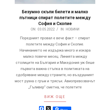
Безумно скъпи билети и малко
пътници спират полетите между
София и Скопие
2022-
ON:
03.05.2022
IN:
НОВИНИ
05-
Поредният провал е вече факт – спират
03
полетите между София и Скопие.
Начинанието не издържа много и изкара
малко повече месец. Линията между
столиците на България и Македония уж беше
първата важна стъпка в политиката на
сдобряване между страните, но въздушният
мост рухна с гръм и трясък. Авиопревозвачът
„Гъливер“ сметна, че полетите
ВИЖ ОЩЕ
Facebook
X
Share